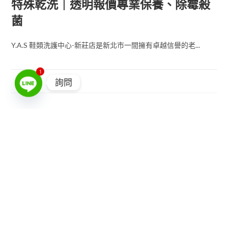
特殊乾洗｜透明報價專業保養、除霉殺
菌
Y.A.S 鞋類洗護中心-新莊店是新北市一間擁有卓越信譽的老...
1
詢問
羽衣精緻專業服務連鎖(板橋店)｜新北
市提把汗漬分解｜細緻去污還原，煥發
皮件光采
羽衣精緻專業服務連鎖(板橋店)是新北市當地有口皆碑的洗包包
老...