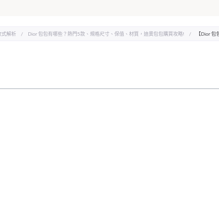
款式解析
/
Dior 包包有哪些？熱門5款、規格尺寸、保值、材質，迪奧包包購買攻略!
/
【Dior