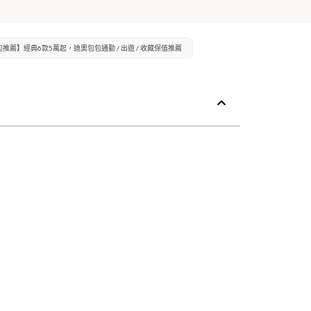
 包包推薦】經典6款5萬起，迪奧包包通勤 / 出遊 / 收藏保值推薦