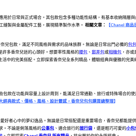
，廣泛應用於日常與正式場合。其包款包含多種功能性結構，有基本收納隔層
合手工縫製與金屬配件工藝，展現精準製作水準。
相關文章：
【
Chanel
香奈兒包款，滿足不同風格與需求的品味族群。無論是日常出門必備的
包
是許多香奈兒迷的心頭好。想要率性風格的
腰包
、
郵差包
或
相機包
，亦或
生活中的完美搭配。立即探索香奈兒全系列精品，體驗經典與優雅的完美
。這些包款在功能與容量上設計周到，能滿足日常通勤、旅行或特殊場合的使用
包的5大經典款式、價格、風格、設計靈感，香奈兒包包購買總整理
】
尚愛好者心中的夢幻逸品。無論是日常搭配還是重要場合，香奈兒都能提
追求。不論是俐落風格的
公事包
、適合旅行的
旅行袋
，還是輕巧可愛的
小包
包
。立即探索
Chanel 香奈兒 所有精品
，找出屬於你的永恆經典。