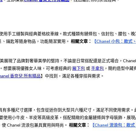
製作上使用手工縫製與經典菱格紋車線。款式種類有鏈條包、信封包、腰包、
片、鑰匙等隨身物品，功能簡潔實用。
相關文章：
【
Chanel 小包：
節完美展現了品牌對奢華美學的堅持。不論是日常搭配還是正式場合，Chan
。想要展現優雅女人味，可考慮經典的
腋下包
或
手拿包
，簡約造型中藏
hanel 香奈兒 所有精品
】中找到，滿足各種穿搭與需求。
名命名的經典包款，具有多種尺寸選擇，包含從迷你到大型共六種尺寸，滿足不同
浪包主要使用小牛皮、羊皮等高級皮革，搭配精緻的金屬鏈條與字母裝飾，展
Chanel 流浪包兼具實用與時尚。
相關文章：
【
Chanel 流浪包