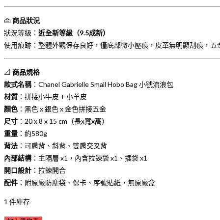
👜
商品狀況
狀況等級：
近全新等級（9.5成新）
使用痕跡：整體外觀保存良好，僅底部微小壓痕，皮革無明顯刮痕，五
📐
商品規格
款式名稱
：Chanel Gabrielle Small Hobo Bag 小號流浪包
材質
：拼接小牛皮 + 小羊皮
顏色
：黑色 x 銀色 x 金色拼接五金
尺寸
：20 x 8 x 15 cm（長x寬x高）
重量
：約580g
背法
：可肩背、斜背、雙肩交叉背
內部結構
：主隔層 x1，內含拉鍊袋 x1、插袋 x1
開口設計
：拉鍊開合
配件
：附原廠防塵袋、保卡、序號貼紙，無原廠盒
1 件庫存