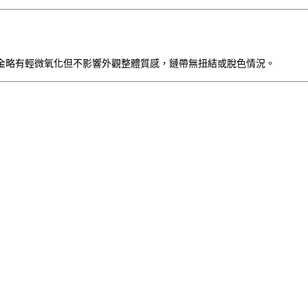
金略有輕微氧化但不影響外觀整體質感，鏈帶無扭結或脫色情況。