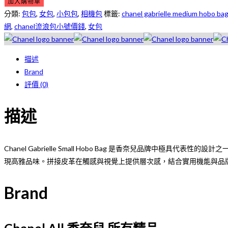
Chanel
加入購物車
Gabrielle
分類:
包包
,
女包
,
小包包
,
相機包
標籤:
chanel gabrielle medium hobo ba
Small
網
,
chanel流浪包小號價錢
,
女包
Hobo
Bag
描述
黑
Brand
色
評價 (0)
數
量
描述
Chanel Gabrielle Small Hobo Bag 是香奈兒品
現高雅品味。拼接皮革在觸感與視覺上提供層次感，結合實用機能與品
Brand
Chanel All 香奈兒 所有精品