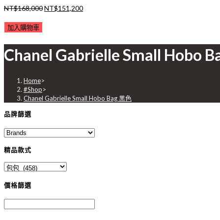
原
目
NT$
168,000
NT$
151,200
始
前
Chanel
加入購物車
價
價
Gabrielle
格：
格：
Chanel Gabrielle Small Hobo 
Small
NT$168,000。
NT$151,200。
Hobo
Bag
Home
>
黑
#Shop
>
Chanel Gabrielle Small Hobo Bag 黑色
色
數
品牌篩選
量
精品款式
價格篩選