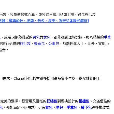
與內袋，容量依款式而異，能容納日常用品如手機、錢包與化妝
 商品目錄：經典設計、品牌、包包、皮夾、香奈兒各款式解析
】
包
，或展現俐落質感的
男包
與
女包
，都能找到理想選擇。輕巧精緻的
手拿
是旅行必備的
旅行袋
、
後背包
、
公事包
，都能輕鬆入手。此外，實用小
結合。
需求。Chanel 包包的材質多採用高品質小牛皮，搭配精細的工
供完美的選擇。從實用又百搭的
托特包
到經典設計的
相機包
、充滿個性的
包
，都能滿足不同需求。另有
女包
、
男包
、
手拿包
、
腋下包
等多樣款式