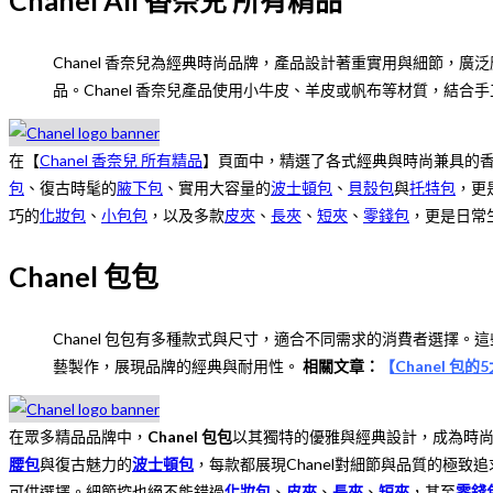
Chanel 香奈兒為經典時尚品牌，產品設計著重實用與細節
品。Chanel 香奈兒產品使用小牛皮、羊皮或帆布等材質，結
在【
Chanel 香奈兒 所有精品
】頁面中，精選了各式經典與時尚兼具的
包
、復古時髦的
腋下包
、實用大容量的
波士頓包
、
貝殼包
與
托特包
，更
巧的
化妝包
、
小包包
，以及多款
皮夾
、
長夾
、
短夾
、
零錢包
，更是日常
Chanel 包包
Chanel 包包有多種款式與尺寸，適合不同需求的消費者選擇
藝製作，展現品牌的經典與耐用性。
相關文章：
【
Chanel 
在眾多精品品牌中，
Chanel 包包
以其獨特的優雅與經典設計，成為時
腰包
與復古魅力的
波士頓包
，每款都展現Chanel對細節與品質的極致
可供選擇。細節控也絕不能錯過
化妝包
、
皮夾
、
長夾
、
短夾
，甚至
零錢