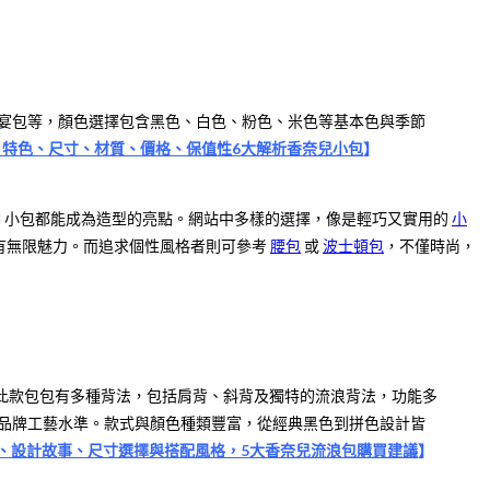
晚宴包等，顏色選擇包含黑色、白色、粉色、米色等基本色與季節
款式、特色、尺寸、材質、價格、保值性6大解析香奈兒小包
】
el 小包都能成為造型的亮點。網站中多樣的選擇，像是輕巧又實用的
小
有無限魅力。而追求個性風格者則可參考
腰包
或
波士頓包
，不僅時尚，
使用需求。此款包包有多種背法，包括肩背、斜背及獨特的流浪背法，功能多
現品牌工藝水準。款式與顏色種類豐富，從經典黑色到拼色設計皆
：款式、設計故事、尺寸選擇與搭配風格，5大香奈兒流浪包購買建議
】