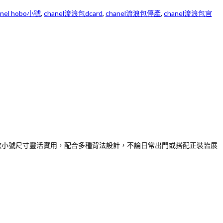
anel hobo小號
,
chanel流浪包dcard
,
chanel流浪包停產
,
chanel流浪包官
圈經典。此款小號尺寸靈活實用，配合多種背法設計，不論日常出門或搭配正裝皆展