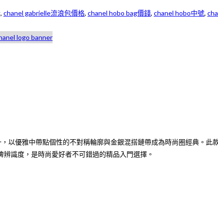
g
,
chanel gabrielle流浪包價格
,
chanel hobo bag價錢
,
chanel hobo中號
,
ch
牌中極具代表性的設計之一，以優雅中帶點個性的不對稱輪廓與金銀混搭鏈帶成為時尚
牌辨識度，是時尚愛好者不可錯過的精品入門選擇。