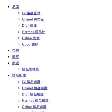
Skip
品牌
to
LV 路易威登
content
Chanel 香奈兒
Dior 迪奧
Hermes 愛馬仕
Celine 思琳
Gucci 古馳
包包
皮夾
商城
精品店推薦
精品知識
LV 精品知識
Chanel 精品知識
Dior 精品知識
Hermes 精品知識
Celine 精品知識