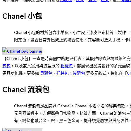
Chanel 小包
Chanel 小包的材質包含小羊皮、小牛皮、漆皮與布料等，
限定色。適合日常外出或正式場合使用。其容量可放入手機、卡
【Chanel 小包】一直是時尚圈中的經典代表，其優雅線條與精緻細
包包
，以及兼具實用與造型感的
相機包
，都展現出品牌設計的多元面貌
更具功能性。更多如
貝殼包
、
托特包
、
後背包
等多元款式，皆能在【
C
Chanel 流浪包
Chanel 流浪包是品牌以 Gabrielle Chanel 本
元且容量適中，方便攜帶日常物品。材質方面，Chanel 流
有，鏈條也融合金、銀、黑三色金屬，提升視覺層次與搭配彈性，使 