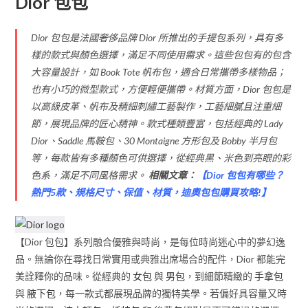
Dior 包包
Dior 包包是法國奢侈品牌 Dior 所推出的手提包系列，具有多
樣的款式與顏色選擇，滿足不同使用需求。這些包包有的包含
大容量設計，如 Book Tote 帆布包，適合日常攜帶多樣物品；
也有小巧的微型款式，方便輕便攜帶。材質方面，Dior 包包是
以高級皮革、帆布及精細刺繡工藝製作，工藝細膩且注重細
節，展現品牌的匠心精神。款式種類豐富，包括經典的 Lady
Dior、Saddle 馬鞍包、30 Montaigne 方形包及 Bobby 半月包
等，每款皆有多種顏色可供選擇，從經典黑、米色到亮眼的彩
色系，滿足不同風格需求。
相關文章：
【
Dior 包包有哪些？
熱門5款、規格尺寸、保值、材質，迪奧包包購買攻略!
】
【Dior 包包】系列融合優雅與時尚，是每位時尚迷心中的夢幻逸
品。無論你在尋找日常實用或典雅出席場合的配件，Dior 都能完
美詮釋你的品味。從經典的
女包
與
男包
，到細節精緻的
手拿包
與
腋下包
，每一款式都展現品牌的獨特美學。若偏好具容量又時