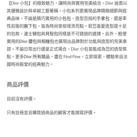
【Dior 小包】的極致魅力，讓時尚與實用完美結合。Dior 迪奧以
其優雅設計與卓越工藝著稱，小包系列更展現品牌精緻細節與經
典品味。不論是精巧實用的
小包包
、造型百搭的
手拿包
、還是率
性前衛的
腋下包
，皆為時尚穿搭增添亮點。若您喜愛造型感十足
的包款，
波士頓包
與
貝殼包
同樣是不可錯過的選擇。此外，輕便
實用的
Dior 腰包
與
相機包
也展現出品牌對於功能與造型的完美拿
捏。不論日常出行還是正式場合，Dior 小包皆能成為您的造型焦
點。更多
Dior 所有精品
，盡在 Find Fine，立即探索，體驗來自法
國時尚殿堂的經典魅力。
商品評價
目前沒有評價。
只有註冊並且購買過商品的顧客才能撰寫評價。