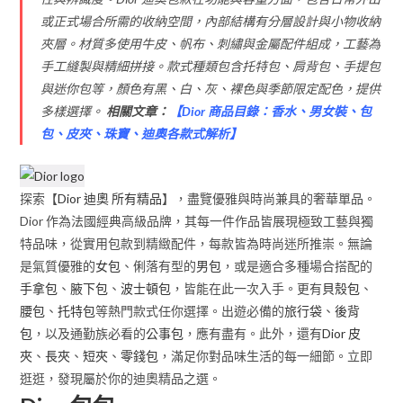
或正式場合所需的收納空間，內部結構有分層設計與小物收納
夾層。材質多使用牛皮、帆布、刺繡與金屬配件組成，工藝為
手工縫製與精細拼接。款式種類包含托特包、肩背包、手提包
與迷你包等，顏色有黑、白、灰、裸色與季節限定配色，提供
多樣選擇。
相關文章：
【
Dior 商品目錄：香水、男女裝、包
包、皮夾、珠寶、迪奧各款式解析
】
探索【
Dior 迪奧 所有精品
】，盡覽優雅與時尚兼具的奢華單品。
Dior 作為法國經典高級品牌，其每一件作品皆展現極致工藝與獨
特品味，從實用包款到精緻配件，每款皆為時尚迷所推崇。無論
是氣質優雅的
女包
、俐落有型的
男包
，或是適合多種場合搭配的
手拿包
、
腋下包
、
波士頓包
，皆能在此一次入手。更有
貝殼包
、
腰包
、
托特包
等熱門款式任你選擇。出遊必備的
旅行袋
、
後背
包
，以及通勤族必看的
公事包
，應有盡有。此外，還有
Dior 皮
夾
、
長夾
、
短夾
、
零錢包
，滿足你對品味生活的每一細節。立即
逛逛，發現屬於你的迪奧精品之選。