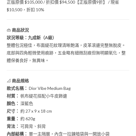
正版原價 $105,000 / 折扣價 $94,500【正版原價9折】 / 現省
$10,500，折扣 10%
👜
商品狀況
狀況等級：九成新（A級）
整體包況極佳，布面緹花紋理清晰飽滿，皮革滾邊完整無脫皮。
底部與四角輕微使用痕跡，五金略有細微刮痕但無明顯氧化，整
體保養良好，無異味。
📐
商品規格
款式名稱：
Dior Vibe Medium Bag
材質：
帆布緹花搭配小牛皮飾邊
顏色：
深藍色
尺寸：
約 27 x 9 x 18 cm
重量：
約 620g
背法：
可肩背、斜背
內部結構：
單一主隔層，內含一拉鍊暗袋與一開放小袋