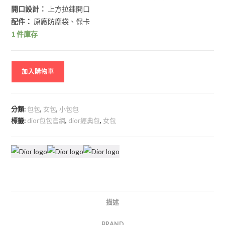
開口設計：
上方拉鍊開口
配件：
原廠防塵袋、保卡
1 件庫存
加入購物車
分類:
包包
,
女包
,
小包包
標籤:
dior包包官網
,
dior經典包
,
女包
描述
BRAND