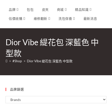
品牌
包包
皮夾
商城
精品知識
估價收購
維修翻新
洗包保養
最新消息
Dior Vibe 緹花包 深藍色 中
型款
>
#Shop
>
Dior Vibe 緹花包 深藍色 中型款
品牌篩選