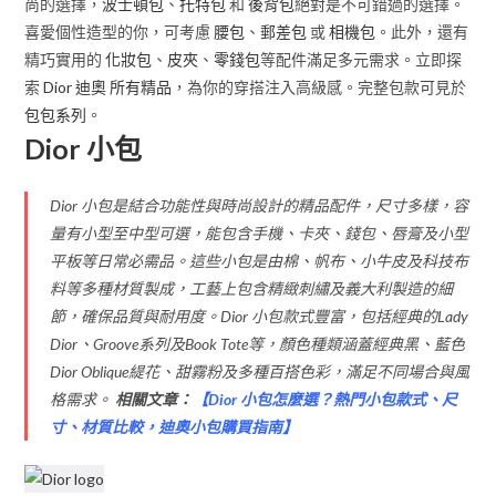
尚的選擇，
波士頓包
、
托特包
和
後背包
絕對是不可錯過的選擇。
喜愛個性造型的你，可考慮
腰包
、
郵差包
或
相機包
。此外，還有
精巧實用的
化妝包
、
皮夾
、
零錢包
等配件滿足多元需求。立即探
索
Dior 迪奧 所有精品
，為你的穿搭注入高級感。完整包款可見於
包包系列
。
Dior 小包
Dior 小包是結合功能性與時尚設計的精品配件，尺寸多樣，容
量有小型至中型可選，能包含手機、卡夾、錢包、唇膏及小型
平板等日常必需品。這些小包是由棉、帆布、小牛皮及科技布
料等多種材質製成，工藝上包含精緻刺繡及義大利製造的細
節，確保品質與耐用度。Dior 小包款式豐富，包括經典的Lady
Dior、Groove系列及Book Tote等，顏色種類涵蓋經典黑、藍色
Dior Oblique緹花、甜霧粉及多種百搭色彩，滿足不同場合與風
格需求。
相關文章：
【
Dior 小包怎麼選？熱門小包款式、尺
寸、材質比較，迪奧小包購買指南
】