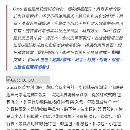
Gucci 包包是集功能與設計於一體的精品配件，具有多樣的款
式與容量選擇，滿足不同使用需求。這些包包有包含斜背、肩
背、後背等多種揹法，容量從小巧的手提包到大容量的商務包
都有，能裝載日常必需品及更多物品。材質方面，Gucci 包包
是以高品質牛皮、緹花布、合成皮革等製成，並結合精湛工藝
如雙G標誌緹花織布和馬銜鍊金屬配件，確保耐用與美觀。顏
色種類豐富，從經典駝色、咖啡色到黑色及多彩款式。
相關
文章：
【
Gucci 包包：經典6款式、尺寸、材質、保養、保值，
古馳包包購買必看!
】
Gucci 以義大利頂級工藝結合時尚設計，引領精品界潮流，無論是
經典元素還是創新設計，皆完美展現奢華質感。從多樣款式的
包
包
系列，到兼具功能與風格的
男包
與
女包
，每款皆展現 Gucci
的獨特風采。熱銷款如
手拿包
、
腋下包
、
波士頓包
與
貝殼包
，皆
是時尚人士的最愛。想展現休閒風格，可選擇
腰包
、
後背包
、
旅
行袋
，或具實用性的
托特包
、
郵差包
、
相機包
、
化妝包
、
小包包