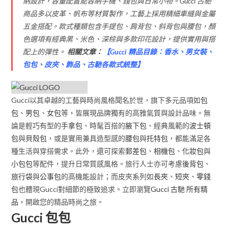
納設計，容量配置能容納手機、錢包與日常小物。Gucci 古馳
商品多以皮革、帆布等材質製作，工藝上採用精細車縫與金屬
五金搭配。款式種類包含手提包、肩背包、斜背包與腰包，顏
色選項有經典黑、米色、深棕與多款印花設計，提供實用與搭
配上的彈性。
相關文章：
【
Gucci 精品目錄：香水、男女裝、
包包、皮夾、飾品、古馳各款式統整
】
Gucci以其卓越的工藝與時尚風格聞名於世，旗下多元品項如
包
包
、
男包
、
女包
等，皆展現品牌獨有的高雅氣質與設計品味。無
論是輕巧有型的
手拿包
、時髦百搭的
腋下包
、經典風範的
波士頓
包
與
貝殼包
，或是實用兼具造型感的
腰包
與
托特包
，都能滿足各
種生活與穿搭需求。此外，還可探索
郵差包
、
相機包
、
化妝包
與
小包包
等配件，提升日常質感風格。旅行人士亦可考慮
後背包
、
旅行袋
與
公事包
的高機能設計；而皮夾系列如
長夾
、
短夾
、
零錢
包
也體現Gucci對細節的極致追求。立即瀏覽
Gucci 古馳 所有精
品
，開啟您的精品時尚之旅。
Gucci 包包