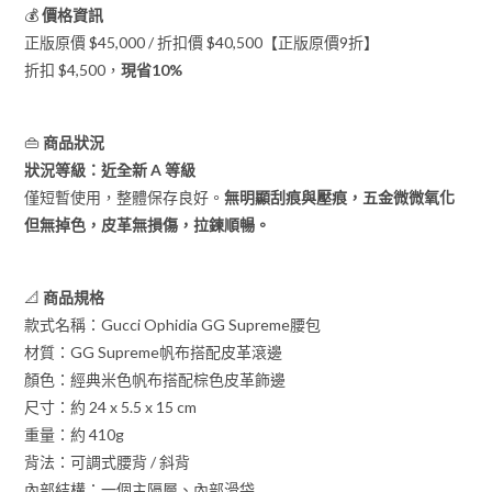
💰
價格資訊
正版原價 $45,000 / 折扣價 $40,500【正版原價9折】
折扣 $4,500，
現省10%
👜
商品狀況
狀況等級：近全新 A 等級
僅短暫使用，整體保存良好。
無明顯刮痕與壓痕，五金微微氧化
但無掉色，皮革無損傷，拉鍊順暢。
📐
商品規格
款式名稱：Gucci Ophidia GG Supreme腰包
材質：GG Supreme帆布搭配皮革滾邊
顏色：經典米色帆布搭配棕色皮革飾邊
尺寸：約 24 x 5.5 x 15 cm
重量：約 410g
背法：可調式腰背 / 斜背
內部結構：一個主隔層、內部滑袋