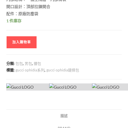
開口設計：頂部拉鍊開合
配件：原廠防塵袋
1 件庫存
加入購物車
分類:
包包
,
男包
,
腰包
標籤:
gucci ophidia系列
,
gucci ophidia鏈條包
描述