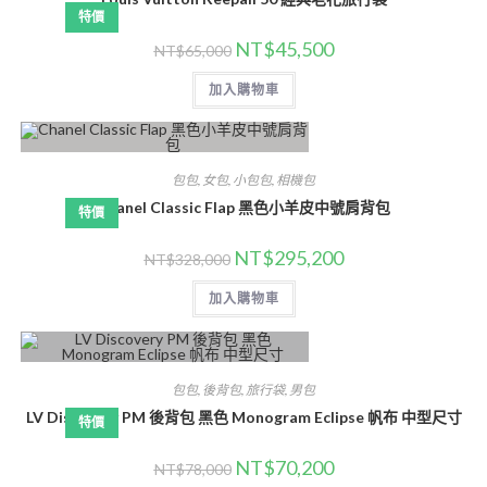
特價
NT$
45,500
NT$
65,000
加入購物車
包包
,
女包
,
小包包
,
相機包
Chanel Classic Flap 黑色小羊皮中號肩背包
特價
NT$
295,200
NT$
328,000
加入購物車
包包
,
後背包
,
旅行袋
,
男包
LV Discovery PM 後背包 黑色 Monogram Eclipse 帆布 中型尺寸
特價
NT$
70,200
NT$
78,000