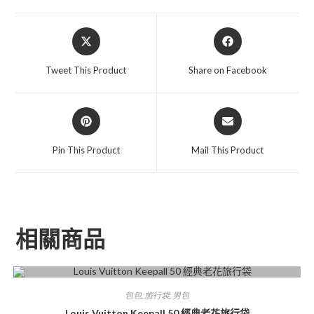
Tweet This Product
Share on Facebook
Pin This Product
Mail This Product
相關商品
包包
,
旅行袋
,
男包
Louis Vuitton Keepall 50 經典老花旅行袋