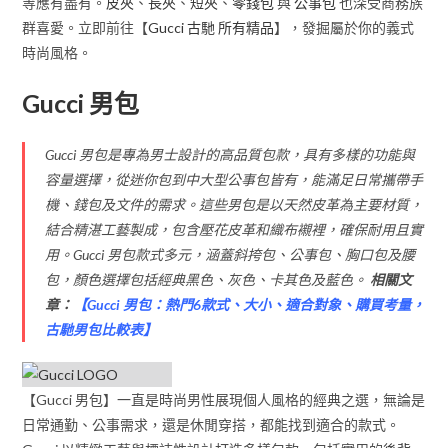
等應有盡有。
皮夾
、
長夾
、
短夾
、
零錢包
與
公事包
也深受商務族
群喜愛。立即前往【
Gucci 古馳 所有精品
】，發掘屬於你的義式
時尚風格。
Gucci 男包
Gucci 男包是專為男士設計的高品質包款，具有多樣的功能與
容量選擇，從迷你包到中大型公事包皆有，能滿足日常攜帶手
機、錢包及文件的需求。這些男包是以天然皮革為主要材質，
結合精湛工藝製成，包含壓花皮革和織布襯裡，確保耐用且實
用。Gucci 男包款式多元，涵蓋斜挎包、公事包、胸口包及腰
包，顏色選擇包括經典黑色、灰色、卡其色及藍色。
相關文
章：
【
Gucci 男包：熱門6款式、大小、適合對象、購買考量，
古馳男包比較表
】
【Gucci 男包】一直是時尚男性展現個人風格的經典之選，無論是
日常通勤、公事需求，還是休閒穿搭，都能找到適合的款式。