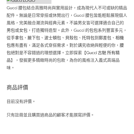
Gucci 腰包結合高雅時尚與實用設計，成為現代人不可或缺的精品
配件。無論是日常穿搭或休閒出行，Gucci 腰包皆能輕鬆展現個人
風格，完美融合潮流與經典元素。不論男女皆可選擇適合自己的
男包
或
女包
，打造獨特造型。此外，Gucci 的
包包
系列豐富多元，
從
手拿包
、
腋下包
、
波士頓包
、
貝殼包
、
托特包
到
郵差包
、
相機
包
應有盡有，滿足各式穿搭需求。對於講究收納與輕便的你，
腰
包
絕對是不容錯過的理想選擇。立即探索【
Gucci 古馳 所有精
品
】，發掘更多精緻時尚的包款，為你的風格注入義式高端品
味。
商品評價
目前沒有評價。
只有註冊並且購買過商品的顧客才能撰寫評價。