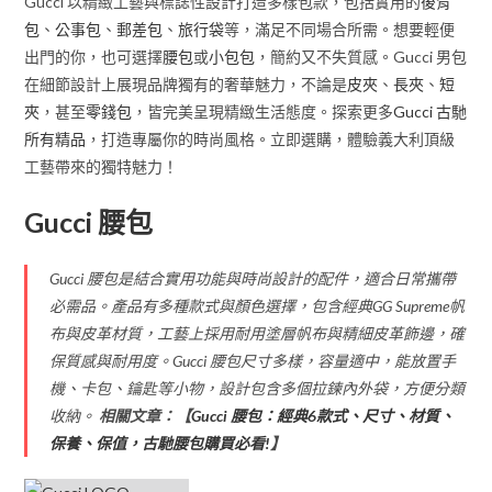
Gucci 以精緻工藝與標誌性設計打造多樣包款，包括實用的
後背
包
、
公事包
、
郵差包
、
旅行袋
等，滿足不同場合所需。想要輕便
出門的你，也可選擇
腰包
或
小包包
，簡約又不失質感。Gucci 男包
在細節設計上展現品牌獨有的奢華魅力，不論是
皮夾
、
長夾
、
短
夾
，甚至
零錢包
，皆完美呈現精緻生活態度。探索更多
Gucci 古馳
所有精品
，打造專屬你的時尚風格。立即選購，體驗義大利頂級
工藝帶來的獨特魅力！
Gucci 腰包
Gucci 腰包是結合實用功能與時尚設計的配件，適合日常攜帶
必需品。產品有多種款式與顏色選擇，包含經典GG Supreme帆
布與皮革材質，工藝上採用耐用塗層帆布與精細皮革飾邊，確
保質感與耐用度。Gucci 腰包尺寸多樣，容量適中，能放置手
機、卡包、鑰匙等小物，設計包含多個拉鍊內外袋，方便分類
收納。
相關文章：【
Gucci 腰包：經典6款式、尺寸、材質、
保養、保值，古馳腰包購買必看!
】