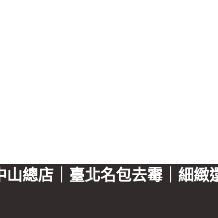
專門店 中山總店｜臺北名包去霉｜細緻