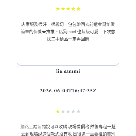
★
★
★
★
★
店家服務很好，很親切，包包帶回去前還會幫忙做
簡單的保養❤️推推。店狗moet 也超級可愛。下次想
找二手精品一定再回購
liu sammi
2026-06-04T16:47:35Z
★
★
★
★
★
網路上給圖問說可以收購 現場看價格 然後專程一趟
去到現場說這個款式沒有收 然後還一直要推銷買別