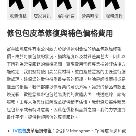
收費價格
店家資訊
客戶評論
營業時間
服務流程
修包包皮革修復與補色價格費用
富華國際皮件有限公司致力於提供透明合理的精品包款維修報
價。由於每個包款的狀況、損壞程度以及材質差異甚大，因此以
下所列為常見服務的價格區間，實際費用需經專業技師評估後方
能確定。我們堅持使用高品質材料，並由經驗豐富的工匠進行細
緻處理，確保您的愛包得到最完善的照護。無論是輕微磨損或是
嚴重的損傷，我們都能提供專業的解決方案，讓您的精品包款重
煥光彩。歡迎您攜帶包包蒞臨我們的實體店面，或透過線上諮詢
服務，由專人為您詳細解說並提供精準估價。我們深知每件精品
包包都承載著特殊意義，因此在價格與品質之間，我們力求達到
最佳平衡，提供物超所值的專業服務。
LV包包
皮革磨損修復：
針對LV Monogram、Epi等皮革邊角或