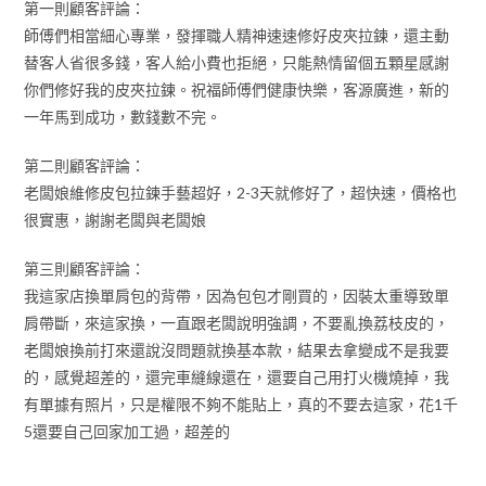
第一則顧客評論：
師傅們相當細心專業，發揮職人精神速速修好皮夾拉鍊，還主動
替客人省很多錢，客人給小費也拒絕，只能熱情留個五顆星感謝
你們修好我的皮夾拉鍊。祝福師傅們健康快樂，客源廣進，新的
一年馬到成功，數錢數不完。
第二則顧客評論：
老闆娘維修皮包拉鍊手藝超好，2-3天就修好了，超快速，價格也
很實惠，謝謝老闆與老闆娘
第三則顧客評論：
我這家店換單肩包的背帶，因為包包才剛買的，因裝太重導致單
肩帶斷，來這家換，一直跟老闆說明強調，不要亂換荔枝皮的，
老闆娘換前打來還說沒問題就換基本款，結果去拿變成不是我要
的，感覺超差的，還完車縫線還在，還要自己用打火機燒掉，我
有單據有照片，只是權限不夠不能貼上，真的不要去這家，花1千
5還要自己回家加工過，超差的