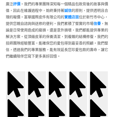
廣泛
評價
。我們的專業團隊深知每一個精品包款背後的故事與價
值，因此在維護過程中，始終秉持著
誠信
的原則，提供透明且合
理的報價。富華國際皮件有限公司的
實體店面
位於新竹市中心，
提供您親自諮詢與送修的便利。我們累積了堅實的市場
信譽
，無
論是日常使用造成的磨損，還是意外損壞，我們都能提供專業的
解決方案。從頂級皮革的保養清潔，到複雜的結構修復，我們的
技師團隊經驗豐富，能確保您的愛包得到最妥善的照顧。我們堅
信，透過我們的專業服務，能有效延長您珍愛包款的壽命，讓它
們繼續陪伴您寫下更多美好回憶。