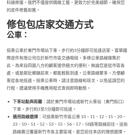
科級修復。我們不僅提供精緻工藝，更致力於完美細節，確保您
的皮件修舊如舊。
修包包店家交通方式
公車：
搭乘公車於東門市場站下車，步行約3分鐘即可抵達店家。富華國
際皮件有限公司位於新竹市區交通樞紐，多條公車路線匯集於
此，為來自四面八方的顧客提供極大的便利。無論您是從市區各
處，或是鄰近鄉鎮前來，都能輕鬆到達。公車路線繁多，方便顧
客從各地抵達。搭乘公車時，請注意路線和班次，以免延誤您的
行程，建議使用手機應用程式查詢即時動態。
下車站點與距離
：請於東門市場站或新竹火車站（東門街口）
下車，步行約3至5分鐘即可抵達。
適用路線選擇
：可搭乘新竹市區公車 10、11、12、15、20、
23、50、51、52、53、55、56、57、58路等路線前往。這些
路線廣泛覆蓋新竹市各主要區域，是您前往本店的理想選擇。