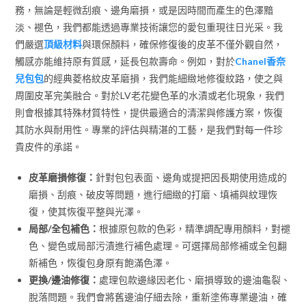
務，無論是輕微刮痕、邊角磨損，或是因時間而產生的色澤黯
淡、褪色，我們都能透過專業技術讓您的愛包重現往日光采。我
們嚴選
頂級材料
與環保顏料，確保修復後的皮革不僅外觀自然，
觸感亦能維持原有質感，延長包款壽命。例如，對於
Chanel香奈
兒包包
的經典菱格紋皮革磨損，我們能細緻地修復紋路，使之與
周圍皮革完美融合。對於LV老花變色革的水漬或老化現象，我們
則會根據其特殊材質特性，提供最適合的清潔與修護方案，恢復
其防水與耐用性。專業的評估與精湛的工藝，是我們對每一件珍
貴皮件的承諾。
皮革磨損修復：
針對包包表面、邊角或提把因長期使用造成的
磨損、刮痕、破皮等問題，進行細緻的打磨、填補與紋理恢
復，使其恢復平整與光澤。
局部/全包補色：
根據原包款的色彩，精準調配專用顏料，對褪
色、變色或局部污漬進行補色處理。可選擇局部修補或全包翻
新補色，恢復包身原有飽滿色澤。
更換/邊油修復：
處理包款邊緣因老化、磨損導致的邊油龜裂、
脫落問題。我們會將舊邊油仔細去除，重新塗佈專業邊油，確