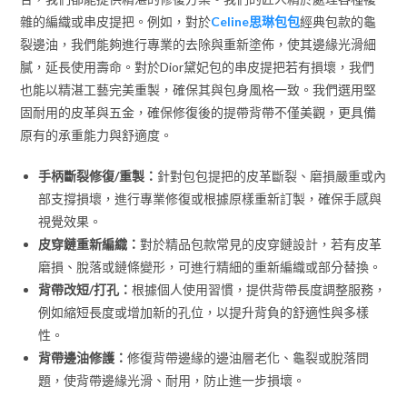
雜的編織或串皮提把。例如，對於
Celine思琳包包
經典包款的龜
裂邊油，我們能夠進行專業的去除與重新塗佈，使其邊緣光滑細
膩，延長使用壽命。對於Dior黛妃包的串皮提把若有損壞，我們
也能以精湛工藝完美重製，確保其與包身風格一致。我們選用堅
固耐用的皮革與五金，確保修復後的提帶背帶不僅美觀，更具備
原有的承重能力與舒適度。
手柄斷裂修復/重製：
針對包包提把的皮革斷裂、磨損嚴重或內
部支撐損壞，進行專業修復或根據原樣重新訂製，確保手感與
視覺效果。
皮穿鏈重新編織：
對於精品包款常見的皮穿鏈設計，若有皮革
磨損、脫落或鏈條變形，可進行精細的重新編織或部分替換。
背帶改短/打孔：
根據個人使用習慣，提供背帶長度調整服務，
例如縮短長度或增加新的孔位，以提升背負的舒適性與多樣
性。
背帶邊油修護：
修復背帶邊緣的邊油層老化、龜裂或脫落問
題，使背帶邊緣光滑、耐用，防止進一步損壞。