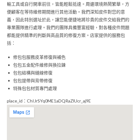
輸工具或自行開車前往，皆能輕鬆抵達。周邊環境熱鬧繁華，方
便顧客在等待維修期間進行其他活動。我們深知皮件對您的意
義，因此特別選址於此，讓您能便捷地將珍貴的皮件交給我們的
專業團隊進行處理。我們的團隊具備豐富經驗，對各種皮件問題
都能提供精準的判斷與高品質的修復方案。店家提供的服務包
括：
修包包服務皮革修復與補色
包包五金配件維修與換拉鍊
包包結構與縫線修復
包包提帶與背帶修復
特殊包包材質專門處理
place_id：ChIJrSYq0ME1aDQRaZlUcr_aj9E