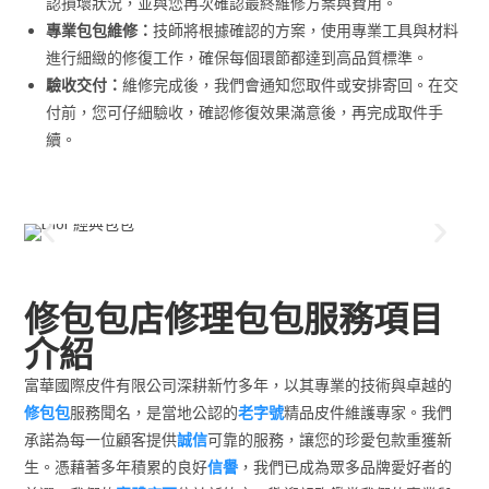
認損壞狀況，並與您再次確認最終維修方案與費用。
專業包包維修：
技師將根據確認的方案，使用專業工具與材料
進行細緻的修復工作，確保每個環節都達到高品質標準。
驗收交付：
維修完成後，我們會通知您取件或安排寄回。在交
付前，您可仔細驗收，確認修復效果滿意後，再完成取件手
續。
修包包店修理包包服務項目
介紹
富華國際皮件有限公司深耕新竹多年，以其專業的技術與卓越的
修包包
服務聞名，是當地公認的
老字號
精品皮件維護專家。我們
承諾為每一位顧客提供
誠信
可靠的服務，讓您的珍愛包款重獲新
生。憑藉著多年積累的良好
信譽
，我們已成為眾多品牌愛好者的