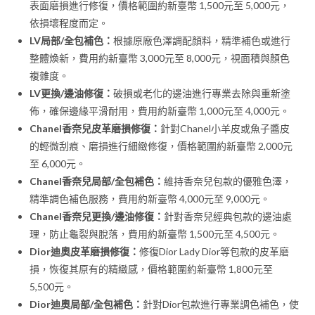
表面磨損進行修復，價格範圍約新臺幣 1,500元至 5,000元，
依損壞程度而定。
LV局部/全包補色：
根據原廠色澤調配顏料，精準補色或進行
整體煥新，費用約新臺幣 3,000元至 8,000元，視面積與顏色
複雜度。
LV更換/邊油修復：
破損或老化的邊油進行專業去除與重新塗
佈，確保邊緣平滑耐用，費用約新臺幣 1,000元至 4,000元。
Chanel香奈兒皮革磨損修復：
針對Chanel小羊皮或魚子醬皮
的輕微刮痕、磨損進行細緻修復，價格範圍約新臺幣 2,000元
至 6,000元。
Chanel香奈兒局部/全包補色：
維持香奈兒包款的優雅色澤，
精準調色補色服務，費用約新臺幣 4,000元至 9,000元。
Chanel香奈兒更換/邊油修復：
針對香奈兒經典包款的邊油處
理，防止龜裂與脫落，費用約新臺幣 1,500元至 4,500元。
Dior迪奧皮革磨損修復：
修復Dior Lady Dior等包款的皮革磨
損，恢復其原有的精緻感，價格範圍約新臺幣 1,800元至
5,500元。
Dior迪奧局部/全包補色：
針對Dior包款進行專業調色補色，使