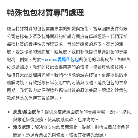
特殊包包材質專門處理
處理特殊材質的包包需要專業的知識與技術，富華國際皮件有限
公司在稀有皮革及特殊面料的維護方面擁有卓越經驗。我們深知
每種材質的獨特性與護理要求，無論是嬌嫩的麂皮、亮麗的漆
皮，或是珍稀的蟒蛇皮、鱷魚皮，我們都能提供量身訂製的專業
服務。例如，對於
Hermes愛馬仕包包
所使用的珍稀皮革，如鱷魚
皮或蜥蜴皮，我們的技師會採用專門的清潔、保養與修復技術，
維持其天然紋理與光澤。我們不僅能清潔與修復，更能提供防水
鍍膜防護，有效抵禦日常使用中的污漬與液體，延長包包的生命
週期。我們致力於保護這些獨特材質的原始美感，讓您的珍貴包
款能夠長久保持其奢華魅力。
麂皮/絨面皮革：
提供麂皮或絨面皮革的專業清潔、去污、染色
與絨毛恢復服務，使其觸感柔軟，色澤均勻。
漆皮處理：
解決漆皮包款表面霧化、黏膩、劃痕或局部變色等
問題，透過專業拋光與修復，恢復其獨特光澤感。