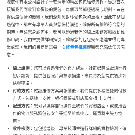
際皮件有限公司設計了一套清晰的精品包包維修流程。從您首次
接觸我們到收到修復後的愛包，每個環節都經過精心規劃，旨在
提供最便捷的體驗。我們深知您對珍愛包款的重視，因此在整個
過程中，都會有專業人員與您保持溝通，確保所有細節符合您的
期待。無論您身處何處，都可以透過我們的線上服務輕鬆啟動維
修申請，我們會提供詳細指引，確保您的包包安全送達並得到專
業處理。我們的目標是讓每一次
修包包推薦
體驗都充滿信任與滿
意。
線上諮詢：
您可以透過我們的官方網站、社群媒體或電話進行
初步諮詢。提供包包照片與損壞描述，專員將為您提供初步評
估與建議。
付款方式：
確認維修方案與報價後，我們提供多種便捷的付款
方式，包括線上支付、銀行轉帳或到店現金/刷卡支付。
配送方式：
您可以選擇自行送件至我們的實體店面，或使用合
作的物流服務將包包安全寄送至維修中心，運費將由雙方協
商。
收件檢測：
包包送達後，專業技師會進行詳細的實物檢測，確