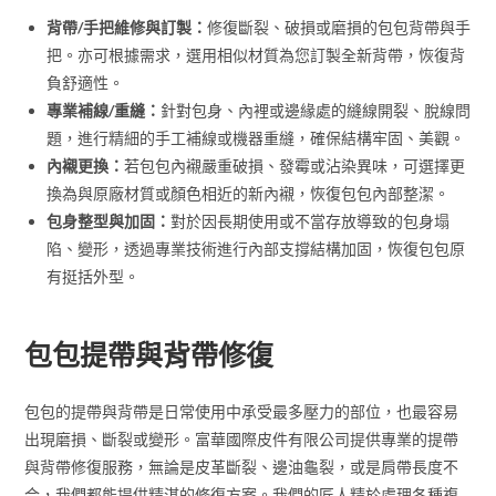
背帶/手把維修與訂製：
修復斷裂、破損或磨損的包包背帶與手
把。亦可根據需求，選用相似材質為您訂製全新背帶，恢復背
負舒適性。
專業補線/重縫：
針對包身、內裡或邊緣處的縫線開裂、脫線問
題，進行精細的手工補線或機器重縫，確保結構牢固、美觀。
內襯更換：
若包包內襯嚴重破損、發霉或沾染異味，可選擇更
換為與原廠材質或顏色相近的新內襯，恢復包包內部整潔。
包身整型與加固：
對於因長期使用或不當存放導致的包身塌
陷、變形，透過專業技術進行內部支撐結構加固，恢復包包原
有挺括外型。
包包提帶與背帶修復
包包的提帶與背帶是日常使用中承受最多壓力的部位，也最容易
出現磨損、斷裂或變形。富華國際皮件有限公司提供專業的提帶
與背帶修復服務，無論是皮革斷裂、邊油龜裂，或是肩帶長度不
合，我們都能提供精湛的修復方案。我們的匠人精於處理各種複