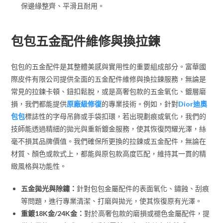
保邊緣整齊、平滑且耐用。
包包五金配件維修與換拉鍊
包包的五金配件是其整體美感與實用性的重要組成部分。富華國
際皮件有限公司提供全面的五金配件維修與換拉鍊服務，無論是
常見的拉鍊卡頓、鈕扣鬆脫，或是高奢包款的五金氧化、鍍層磨
損，我們都能提供
原廠級修復
的專業技術。例如，針對
Dior迪奧
包包
標誌性的字母吊飾或手袋扣環，若出現劃痕或氧化，我們的
技師能透過精細的拋光與重新鍍金服務，使其恢復閃耀光澤，絲
毫不損其品牌價值。我們確保所更換的拉鍊或五金配件，無論在
材質、顏色或款式上，都能與原包款高度匹配，維持其一貫的精
緻風格與功能性。
五金拋光與除鏽：
針對包包金屬配件的表面氧化、鏽蝕、刮痕
等問題，進行專業清潔、打磨與拋光，使其恢復原有光澤。
重鍍18K金/24K金：
對於高奢包款的磨損或褪色金屬配件，提