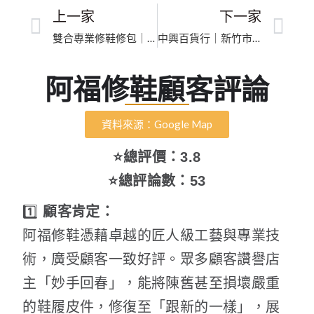
上一家
下一家
雙合專業修鞋修包｜桃園市皮夾內襯更換｜匠人級工藝精修奢華皮件
中興百貨行｜新竹市包包換拉鍊｜完美手作工藝、皮革五金細膩修復
阿福修鞋顧客評論
資料來源：Google Map
⭐總評價：3.8
⭐總評論數：53
1️⃣
顧客肯定：
阿福修鞋憑藉卓越的匠人級工藝與專業技
術，廣受顧客一致好評。眾多顧客讚譽店
主「妙手回春」，能將陳舊甚至損壞嚴重
的鞋履皮件，修復至「跟新的一樣」，展