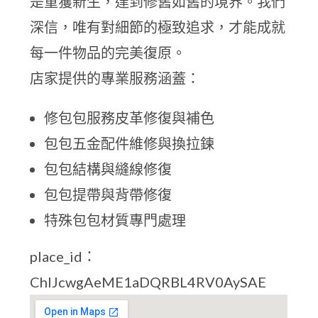
是重獲新生，達到修舊如舊的境界。我們
深信，唯有對細節的極致追求，才能成就
每一件物品的完美復原。
店家提供的專業服務涵蓋：
修包包服務皮革修復與補色
包包五金配件維修與換拉鍊
包包結構與縫線修復
包包提帶與背帶修復
特殊包包材質專門處理
place_id：
ChIJcwgAeME1aDQRBL4RV0AySAE