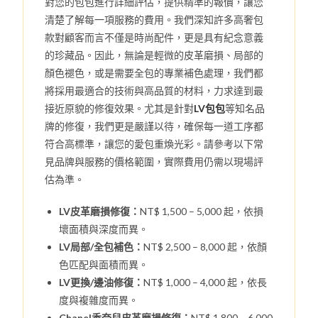
對您的包包進行詳細評估，提供精準的報價，讓您
清楚了解每一項服務的費用。我們深知許多高奢包
款對顧客而言不僅是時尚配件，更是具有紀念意義
的珍藏品。因此，無論是輕微的皮革磨損、局部的
顏色褪色，或是需要全包的專業補色處理，我們都
將採用最適合的技術與高品質的材料，力求達到最
接近原貌的修復效果。尤其是針對
LV包包
等知名品
牌的修復，我們更是嚴謹以待，確保每一道工序都
符合高標準，讓您的愛包重煥光彩。請參考以下常
見品牌與服務的價格範圍，實際費用仍需以現場評
估為準。
LV皮革磨損修復：
NT$ 1,500 – 5,000 起，依損
壞面積與深度而異。
LV局部/全包補色：
NT$ 2,500 – 8,000 起，依顏
色匹配與面積而異。
LV更換/邊油修復：
NT$ 1,000 – 4,000 起，依長
度與複雜度而異。
Chanel香奈兒皮革磨損修復：
NT$ 1,800 – 6,000