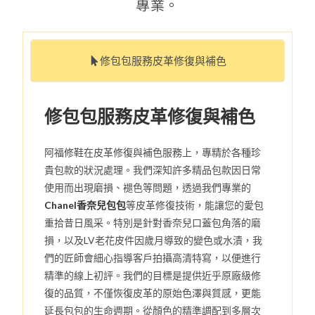
專業。
修包包服務皮革修復與補色
修包包服務皮革修復與補色
阿福修鞋在皮革修復與補色服務上，專精於各種珍
貴包款的狀況處理。我們深知許多精品包款因日常
使用而出現磨損、褪色等問題，透過我們專業的
Chanel香奈兒包包
等皮革修復技術，能讓您的愛包
重拾昔日風采。特別是針對香奈兒口蓋包角落的磨
損，以及LV老花皮件因歲月導致的變色或水漬，我
們的匠師會細心指導客戶拍攝高清特寫，以便進行
精準的線上初評。我們的目標是提供近乎原廠級修
復的品質，不僅恢復皮革的原始色澤與質感，更能
延長包包的生命週期。從顏色的精準調配到多層次