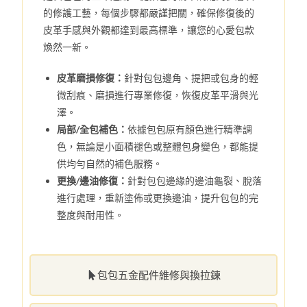
的修護工藝，每個步驟都嚴謹把關，確保修復後的
皮革手感與外觀都達到最高標準，讓您的心愛包款
煥然一新。
皮革磨損修復：
針對包包邊角、提把或包身的輕
微刮痕、磨損進行專業修復，恢復皮革平滑與光
澤。
局部/全包補色：
依據包包原有顏色進行精準調
色，無論是小面積褪色或整體包身變色，都能提
供均勻自然的補色服務。
更換/邊油修復：
針對包包邊緣的邊油龜裂、脫落
進行處理，重新塗佈或更換邊油，提升包包的完
整度與耐用性。
包包五金配件維修與換拉鍊