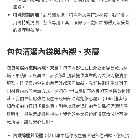
節處。
特殊材質調理：
對於如編織、特殊壓紋等特殊材質，我們會採
用獨特的清潔工藝與專用工具，確保每一處細節都得到最妥善
的處理與養護。
包包清潔內袋與內襯、夾層
包包清潔內袋與內襯、夾層：
包包內部往往比外觀更容易藏污納
垢，累積細菌與異味。辰泓修鞋洗鞋提供專業的內袋與內襯清潔
服務，確保您的包包由內而外都潔淨如新。我們特別注重針對不
同材質內襯的清潔方式，例如Gucci古馳帆布內裡的灰塵與食物殘
渣，我們會使用強力吸塵器及局部清潔劑細心處理；Dior迪奧絲
綢內襯的口紅印或墨水漬，則會以極度溫和的手法進行污漬稀釋
與吸附，避免造成纖維損傷。我們的專業技術能徹底清潔所有隱
蔽角落，讓您安心使用。
內襯除塵與吸塵：
使用專業迷你吸塵器搭配各種刷頭，徹底清