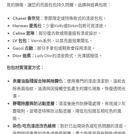
見的損傷，讓您的亮面包包持久閃耀。品牌與經典包款：
Chanel 香奈兒：
季節限定或特殊款式的漆皮包包。
Hermes 愛馬仕：
少量Kelly或Birkin包款可見漆皮。
Celine 思琳：
部分復古款或限量版有漆皮設計。
LV 包包：
Vernis系列，以其亮面效果聞名。
Gucci 古馳：
部分手拿包或鞋款會採用漆皮。
Dior 迪奧：
Lady Dior的漆皮款式，光澤感極佳。
包包材質清潔方式：
表層油脂殘留去除與除霧化：
使用專門的漆皮清潔劑，溫和去
除表面指紋、油漬與因接觸空氣產生的霧化現象，恢復透明光
澤。
靜電除塵與防沾黏塗層：
清潔後施作防靜電處理，有效減少灰
塵吸附，並噴塗特殊防沾黏塗層，降低包包間互相吃色的風
險。
染色/吃色漆皮改色維修：
對於已出現染色或吃色問題的漆皮，
我們提供專業的改色或修復服務，盡力恢復其原有顏色或提供