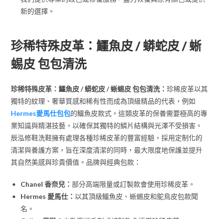
新的選擇。
珍稀特殊皮革：鱷魚皮 / 蟒蛇皮 / 蜥
蜴皮 包包清洗
珍稀特殊皮革：鱷魚皮 / 蟒蛇皮 / 蜥蜴皮 包包清洗：
珍稀皮革以其
獨特的紋理、奢華質感和稀有性而成為頂級精品的代表，例如
Hermes愛馬仕包包
的鱷魚皮款式。這類皮革的保養需要極高的專
業知識與精湛技藝，以確保其獨特的鱗片結構與光澤不受損害。
辰泓修鞋洗鞋擁有處理各種珍稀皮革的豐富經驗，採用定制化的
清潔與養護方案，旨在深度清潔的同時，最大限度地保護並提升
其自然美感與珍貴價值。品牌與經典包款：
Chanel 香奈兒：
部分高端限量或訂製款會使用珍稀皮革。
Hermes 愛馬仕：
以其頂級鱷魚皮、蜥蜴皮和鴕鳥皮包款聞
名。