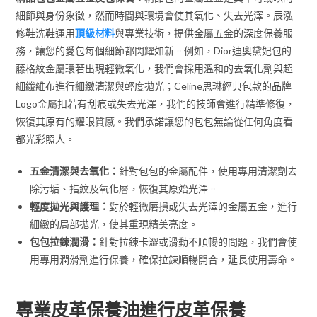
細節與身份象徵，然而時間與環境會使其氧化、失去光澤。辰泓
修鞋洗鞋運用
頂級材料
與專業技術，提供金屬五金的深度保養服
務，讓您的愛包每個細節都閃耀如新。例如，Dior迪奧黛妃包的
藤格紋金屬環若出現輕微氧化，我們會採用溫和的去氧化劑與超
細纖維布進行細緻清潔與輕度拋光；Celine思琳經典包款的品牌
Logo金屬扣若有刮痕或失去光澤，我們的技師會進行精準修復，
恢復其原有的耀眼質感。我們承諾讓您的包包無論從任何角度看
都光彩照人。
五金清潔與去氧化：
針對包包的金屬配件，使用專用清潔劑去
除污垢、指紋及氧化層，恢復其原始光澤。
輕度拋光與護理：
對於輕微磨損或失去光澤的金屬五金，進行
細緻的局部拋光，使其重現精美亮度。
包包拉鍊潤滑：
針對拉鍊卡澀或滑動不順暢的問題，我們會使
用專用潤滑劑進行保養，確保拉鍊順暢開合，延長使用壽命。
專業皮革保養油進行皮革保養