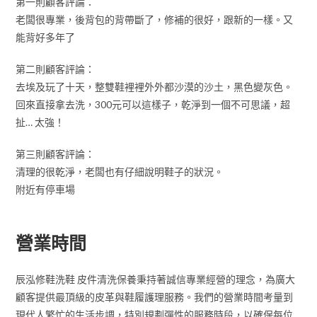
第一則顧客評論：
老闆很專業，後背包的背帶斷了，修補的很好，跟新的一樣。又
能背好多年了
第二則顧客評論：
去埃及玩了十天，整雙鞋裡裡外外都沙漠的沙土，黑色變灰色。
回來直接拿去洗，300元可以這樣子，乾淨到一個不可思議，超
扯… 太強！
第三則顧客評論：
清理的很乾淨，老闆也有仔細說明鞋子的狀況。
附近有停車場
營業時間
辰泓修鞋洗鞋 皮件清洗保養秉持著誠信專業經營的理念，為廣大
顧客提供最頂級的皮革與鞋履護理服務。我們的營業時間考量到
現代人繁忙的生活步調，特別規劃彈性的服務時段，以確保每位