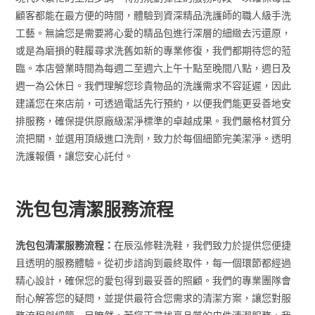
顧客都能在最方便的時間，體驗到資深精品洗護師的職人級手洗
工藝。無論您是需要將心愛的精品包進行深層的細緻去污還原，
或是為磨損的鞋履尋求洗舊如新的專業修復，我們都期待您的蒞
臨。本店營業時間為每週二至週六上午十點至晚間八點，週日及
週一為公休日。我們理解您珍貴物品的洗護需求不容延遲，因此
建議您在來店前，可透過電話先行預約，以便我們能更妥善地安
排服務，確保提供原廠級潔淨標準的卓越成果。我們嚴格材質分
流把關，並選用頂級進口洗劑，致力於每個細節完美潔淨。透明
洗護報價，讓您安心託付。
洗包包清潔服務流程
洗包包清潔服務流程：
在辰泓修鞋洗鞋，我們致力於提供您便捷
且透明的服務體驗。從初步諮詢到最終取件，每一個環節都經過
精心設計，確保您的愛包得到最妥善的照顧。我們的專業團隊會
耐心解答您的疑問，並提供最符合您需求的清潔方案，讓您對服