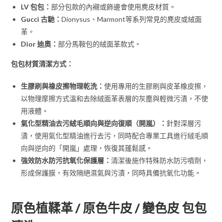
LV 包包：
部分包款的內襯或飾邊會使用麂皮材質。
Gucci 古馳：
Dionysus、Marmont等系列常見的麂皮或絨面
革。
Dior 迪奧：
部分馬鞍包的絨面革款式。
包包材質清潔方式：
生膠刷與橡皮擦物理乾洗：
使用專用的生膠刷與皮革橡皮擦，
以物理摩擦方式溫和去除絨面革表層的灰塵與輕微污漬，不使
用液體。
氣化型精油去污絨毛順向與逆向復順（開嵐）：
針對深層污
漬，使用氣化型精油進行去污，同時配合專業工具進行絨毛順
向與逆向的「開嵐」處理，恢復其蓬鬆感。
強效防水防污抗氧化保護層：
清潔後施作特殊防水防污噴劑，
形成保護膜，有效隔絕濕氣與污漬，同時具備抗氧化功能。
原色植鞣革 / 原色牛皮 / 變色皮 包包