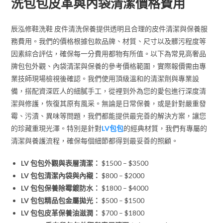
洗包包皮革與內袋清潔價格費用
辰泓修鞋洗鞋 皮件清洗保養提供透明且合理的皮件清潔與保養服
務費用。我們的價格根據包款品牌、材質、尺寸以及髒污程度等
因素綜合評估，確保每一分費用都物有所值。以下為常見高奢品
牌包包外觀、內袋清潔與保養的參考價格範圍，實際報價需由專
業技師現場檢視後確認。我們使用頂級溫和的清潔劑與專業設
備，搭配資深匠人的細膩手工，從裡到外為您的愛包進行深度清
潔與修護，恢復其原有風采。無論是日常保養，或是針對嚴重發
霉、污漬、異味等問題，我們都能提供最完善的解決方案，讓您
的珍藏重現光澤。特別是針對
LV包包
的經典材質，我們有專屬的
清潔與養護流程，確保每個細節都得到最妥善的照顧。
LV 包包外觀與表層清潔：
$1500 – $3500
LV 包包清潔內袋與內襯：
$800 – $2000
LV 包包保養除霉鍍防水：
$1800 – $4000
LV 包包精品包金屬拋光：
$500 – $1500
LV 包包皮革保養油滋潤：
$700 – $1800