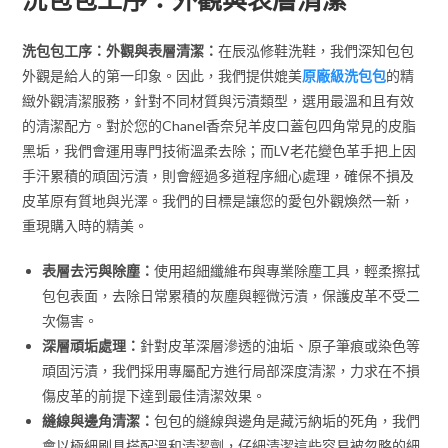
洗包包工序：外觀與表層清潔：
在辰泓修鞋洗鞋，我們深知包包
外觀是給人的第一印象。因此，我們提供媲美
原廠級洗包包
的精
緻外觀清潔服務，針對不同材質與污漬類型，選用最溫和且有效
的清潔配方。對於您的Chanel香奈兒羊皮口蓋包四角常見的皮脂
黑垢，我們會運用專門技術溫柔去除；而LV老花變色革手把上因
手汗累積的頑固污漬，則會經過多道程序細心處理，確保不損及
皮革原有質地與光澤。我們的目標是讓您的愛包外觀煥然一新，
重現購入時的精美。
表層去污與除塵：
使用超細纖維布與專業除塵工具，輕柔擦拭
包包表面，去除日常累積的灰塵與輕微污漬，保護皮革不受二
次傷害。
深層頑垢處理：
針對皮革深層滲透的油垢、原子筆痕或染色等
頑固污漬，我們採用專屬配方進行局部深度清潔，力求在不損
傷皮革的前提下達到最佳清潔效果。
縫線與邊角清潔：
包包的縫線與邊角是藏污納垢的死角，我們
會以極細刷具搭配溫和清潔劑，仔細清潔這些容易被忽略的細