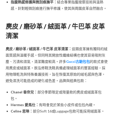
指腹熱感修護與微刮痕撫平：
結合專業指腹按摩技術與溫熱
感，針對輕微刮痕進行撫平修護，使其與周圍皮革自然融合。
麂皮 / 磨砂革 / 絨面革 / 牛巴革 皮革
清潔
麂皮 / 磨砂革 / 絨面革 / 牛巴革 皮革清潔：
這類皮革擁有獨特的絨
面質感與溫暖手感，但同時其開放性纖維結構也使其容易吸附灰
塵、污漬和濕氣，清潔難度較高。許多
Gucci古馳包包
的款式會使
用麂皮或絨面革。辰泓修鞋洗鞋具備處理絨面革的豐富經驗，採
用物理乾洗與特殊養護技術，旨在恢復其原始的絨毛感與色澤，
避免濕洗可能造成的硬化或色差。品牌與經典包款：
Chanel 香奈兒：
部分季節限定或限量款的麂皮或絨面革包
包。
Hermes 愛馬仕：
有時會見於某些小皮件或包包內襯。
Celine 思琳：
部分Soft 16或Luggage包款可能採用絨面革。