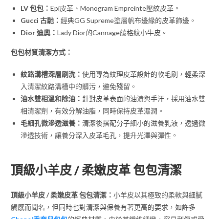
LV 包包：
Epi皮革、Monogram Empreinte壓紋皮革。
Gucci 古馳：
經典GG Supreme塗層帆布邊緣的皮革飾邊。
Dior 迪奧：
Lady Dior的Cannage藤格紋小牛皮。
包包材質清潔方式：
紋路溝槽深層刷洗：
使用專為紋理皮革設計的軟毛刷，輕柔深
入清潔紋路溝槽中的髒污，避免殘留。
油水雙相溫和除油：
針對皮革表面的油漬與手汗，採用油水雙
相清潔劑，有效分解油脂，同時保持皮革濕潤。
毛細孔微滲透滋養：
清潔後搭配分子細小的滋養乳液，透過微
滲透技術，讓養分深入皮革毛孔，提升光澤與彈性。
頂級小羊皮 / 柔嫩皮革 包包清潔
頂級小羊皮 / 柔嫩皮革 包包清潔：
小羊皮以其極致的柔軟與細膩
觸感而聞名，但同時也對清潔與保養有著更高的要求，如許多