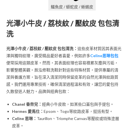
鱷魚皮 / 蟒蛇皮 / 蜥蜴皮
光澤小牛皮 / 荔枝紋 / 壓紋皮 包包清
洗
光澤小牛皮 / 荔枝紋 / 壓紋皮 包包清洗：
這些皮革材質因其表面光
澤與獨特紋理，廣受精品愛好者喜愛，例如許多
Celine思琳包包
便常採用這類皮革。然而，其表面紋理也容易積累灰塵與污垢，
影響整體美觀。辰泓修鞋洗鞋針對這些特殊材質，提供專屬的清
潔與養護方案，旨在深入清潔同時保留皮革的自然光澤與紋路質
感。我們運用專業技術，確保清潔過程溫和有效，讓您的愛包持
久散發迷人魅力。品牌與經典包款：
Chanel 香奈兒：
經典小牛皮款，如某些口蓋包與手提包。
Hermes 愛馬仕：
Epsom、Togo等紋路皮革，挺括有型。
Celine 思琳：
Taurillon、Triomphe Canvas等壓紋或特殊塗層
皮革。