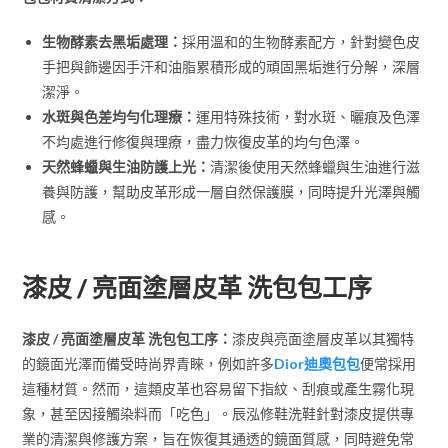
生物酵素去黑垢處理：
採用溫和的生物酵素配方，針對變色皮
手把與飾邊因手汗和油脂累積形成的頑固黑垢進行分解，深層
潔淨。
水斑與色差均勻化理療：
運用特殊技術，對水斑、曬痕及色澤
不均處進行修復與理療，盡力恢復皮革的均勻色澤。
天然蜂蠟與生油防護上光：
清潔後使用天然蜂蠟與生油進行滋
養與防護，幫助皮革形成一層自然保護膜，同時提升光澤與觸
感。
漆皮 / 亮面塗層皮革 洗包包工序
漆皮 / 亮面塗層皮革 洗包包工序：
漆皮與亮面塗層皮革以其獨特
的鏡面光澤而備受時尚界青睞，例如許多
Dior迪奧包包
便常採用
這種材質。然而，這類皮革也容易留下指紋、刮痕或產生霧化現
象，甚至因接觸染料而「吃色」。辰泓修鞋洗鞋針對漆皮提供專
業的清潔與修護方案，旨在恢復其通透的鏡面質感，同時避免常