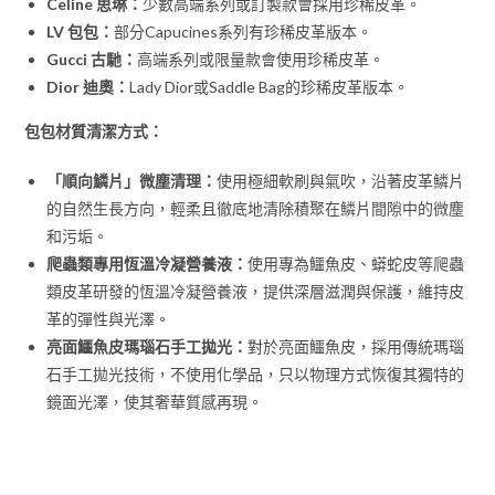
Celine 思琳：
少數高端系列或訂製款會採用珍稀皮革。
LV 包包：
部分Capucines系列有珍稀皮革版本。
Gucci 古馳：
高端系列或限量款會使用珍稀皮革。
Dior 迪奧：
Lady Dior或Saddle Bag的珍稀皮革版本。
包包材質清潔方式：
「順向鱗片」微塵清理：
使用極細軟刷與氣吹，沿著皮革鱗片
的自然生長方向，輕柔且徹底地清除積聚在鱗片間隙中的微塵
和污垢。
爬蟲類專用恆溫冷凝營養液：
使用專為鱷魚皮、蟒蛇皮等爬蟲
類皮革研發的恆溫冷凝營養液，提供深層滋潤與保護，維持皮
革的彈性與光澤。
亮面鱷魚皮瑪瑙石手工拋光：
對於亮面鱷魚皮，採用傳統瑪瑙
石手工拋光技術，不使用化學品，只以物理方式恢復其獨特的
鏡面光澤，使其奢華質感再現。