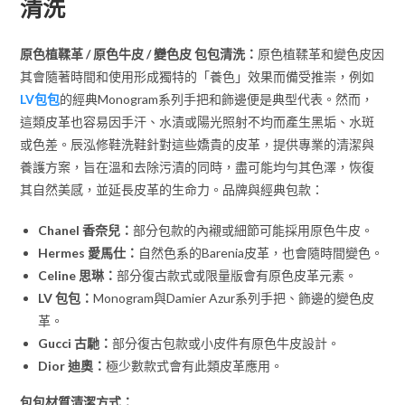
清洗
原色植鞣革 / 原色牛皮 / 變色皮 包包清洗：
原色植鞣革和變色皮因
其會隨著時間和使用形成獨特的「養色」效果而備受推崇，例如
LV包包
的經典Monogram系列手把和飾邊便是典型代表。然而，
這類皮革也容易因手汗、水漬或陽光照射不均而產生黑垢、水斑
或色差。辰泓修鞋洗鞋針對這些嬌貴的皮革，提供專業的清潔與
養護方案，旨在溫和去除污漬的同時，盡可能均勻其色澤，恢復
其自然美感，並延長皮革的生命力。品牌與經典包款：
Chanel 香奈兒：
部分包款的內襯或細節可能採用原色牛皮。
Hermes 愛馬仕：
自然色系的Barenia皮革，也會隨時間變色。
Celine 思琳：
部分復古款式或限量版會有原色皮革元素。
LV 包包：
Monogram與Damier Azur系列手把、飾邊的變色皮
革。
Gucci 古馳：
部分復古包款或小皮件有原色牛皮設計。
Dior 迪奧：
極少數款式會有此類皮革應用。
包包材質清潔方式：