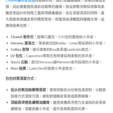
Chanel香奈兒包包
的經典材質。由於其纖維細緻，容易刮傷或受
損，因此需要極為溫和且精準的護理。辰泓修鞋洗鞋採用專為柔
嫩皮革設計的特殊工藝與頂級養護品，旨在深度清潔的同時，最
大限度地保護皮革的嬌貴質地，恢復其絲滑觸感與優雅光澤。品
牌與經典包款：
Chanel 香奈兒：
經典口蓋包、2.55包的菱格紋小羊皮。
Hermes 愛馬仕：
某些款式如Bolide、Lindy等採用的小羊皮。
Celine 思琳：
部分柔軟的Box皮革或Lambskin款式。
LV 包包：
Capucines等款式有時會採用柔軟的羔羊皮。
Gucci 古馳：
部分Dionysus或Marmont系列採用的小羊皮。
Dior 迪奧：
Lady Dior的柔軟小羊皮款式。
包包材質清潔方式：
低水份微泡無摩擦清潔：
使用特製低水份微泡清潔劑，以輕柔
拍按方式清除污漬，避免對細緻皮革造成摩擦損傷。
頂級高滲透柔膚精油護理：
選用具備高滲透力且溫和的皮革柔
膚精油，深層滋養小羊皮，提升其柔軟度與光澤。