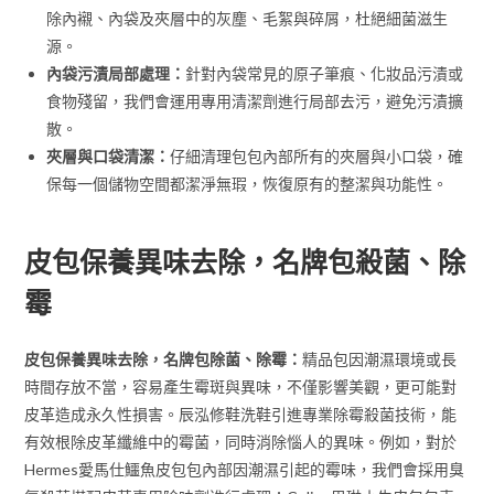
除內襯、內袋及夾層中的灰塵、毛絮與碎屑，杜絕細菌滋生
源。
內袋污漬局部處理：
針對內袋常見的原子筆痕、化妝品污漬或
食物殘留，我們會運用專用清潔劑進行局部去污，避免污漬擴
散。
夾層與口袋清潔：
仔細清理包包內部所有的夾層與小口袋，確
保每一個儲物空間都潔淨無瑕，恢復原有的整潔與功能性。
皮包保養異味去除，名牌包殺菌、除
霉
皮包保養異味去除，名牌包除菌、除霉：
精品包因潮濕環境或長
時間存放不當，容易產生霉斑與異味，不僅影響美觀，更可能對
皮革造成永久性損害。辰泓修鞋洗鞋引進專業除霉殺菌技術，能
有效根除皮革纖維中的霉菌，同時消除惱人的異味。例如，對於
Hermes愛馬仕鱷魚皮包包內部因潮濕引起的霉味，我們會採用臭