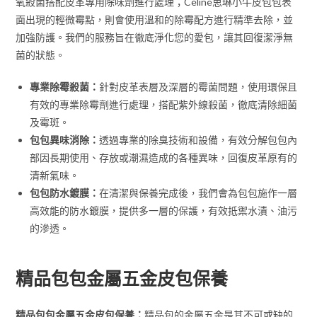
氧殺菌搭配皮革專用除味劑進行處理；Celine思琳小牛皮包包表
面出現的輕微霉點，則會使用溫和的除霉配方進行精準去除，並
加強防護。我們的服務旨在徹底淨化您的愛包，讓其回復潔淨無
菌的狀態。
專業除霉殺菌：
針對皮革表層及深層的霉菌問題，使用環保且
有效的專業除霉劑進行處理，搭配紫外線殺菌，徹底清除細菌
及霉斑。
包包異味消除：
透過專業的除臭技術和設備，有效分解包包內
部因長期使用、存放或潮濕造成的各種異味，回復皮革原有的
清新氣味。
包包防水鍍膜：
在清潔與保養完成後，我們會為包包施作一層
高效能的防水鍍膜，提供多一層的保護，有效抵禦水漬、油污
的滲透。
精品包包金屬五金皮包保養
精品包包金屬五金皮包保養：
精品包的金屬五金是其不可或缺的