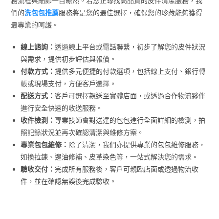
務流程與細節一目瞭然。若您正尋找高品質的皮件清潔服務，我
們的
洗包包推薦
服務將是您的最佳選擇，確保您的珍藏能夠獲得
最專業的呵護。
線上諮詢：
透過線上平台或電話聯繫，初步了解您的皮件狀況
與需求，提供初步評估與報價。
付款方式：
提供多元便捷的付款選項，包括線上支付、銀行轉
帳或現場支付，方便客戶選擇。
配送方式：
客戶可選擇親送至實體店面，或透過合作物流夥伴
進行安全快速的收送服務。
收件檢測：
專業技師會對送達的包包進行全面詳細的檢測，拍
照記錄狀況並再次確認清潔與維修方案。
專業包包維修：
除了清潔，我們亦提供專業的包包維修服務，
如換拉鍊、邊油修補、皮革染色等，一站式解決您的需求。
驗收交付：
完成所有服務後，客戶可親臨店面或透過物流收
件，並在確認無誤後完成驗收。