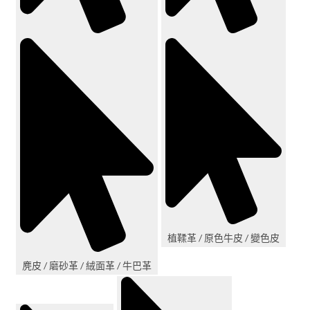
植鞣革 / 原色牛皮 / 變色皮
麂皮 / 磨砂革 / 絨面革 / 牛巴革