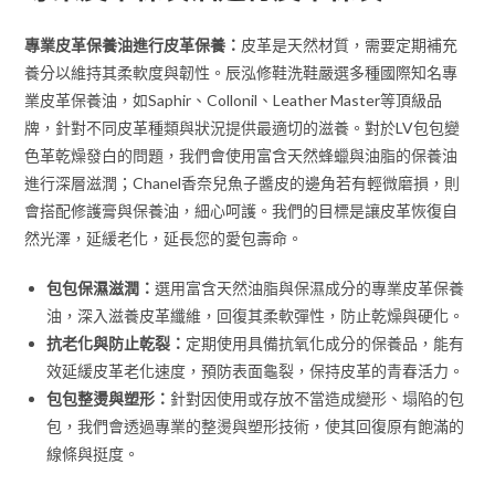
專業皮革保養油進行皮革保養：
皮革是天然材質，需要定期補充
養分以維持其柔軟度與韌性。辰泓修鞋洗鞋嚴選多種國際知名專
業皮革保養油，如Saphir、Collonil、Leather Master等頂級品
牌，針對不同皮革種類與狀況提供最適切的滋養。對於LV包包變
色革乾燥發白的問題，我們會使用富含天然蜂蠟與油脂的保養油
進行深層滋潤；Chanel香奈兒魚子醬皮的邊角若有輕微磨損，則
會搭配修護膏與保養油，細心呵護。我們的目標是讓皮革恢復自
然光澤，延緩老化，延長您的愛包壽命。
包包保濕滋潤：
選用富含天然油脂與保濕成分的專業皮革保養
油，深入滋養皮革纖維，回復其柔軟彈性，防止乾燥與硬化。
抗老化與防止乾裂：
定期使用具備抗氧化成分的保養品，能有
效延緩皮革老化速度，預防表面龜裂，保持皮革的青春活力。
包包整燙與塑形：
針對因使用或存放不當造成變形、塌陷的包
包，我們會透過專業的整燙與塑形技術，使其回復原有飽滿的
線條與挺度。