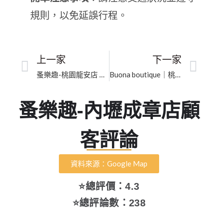
規則，以免延誤行程。
上一家
下一家
蚤樂趣-桃園龍安店 （星期一公休）｜桃園市高奢包款選購｜透明鑑價
Buona boutique｜桃園市名牌皮夾買賣｜深耕在地、值得信賴的高奢選物
蚤樂趣-內壢成章店顧
客評論
資料來源：Google Map
⭐總評價：4.3
⭐總評論數：238