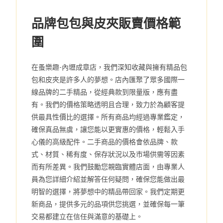
品牌包包與皮夾販賣價格範
圍
在蚤樂趣-內壢成章店，我們深知收藏與擁有精品包
包和皮夾是許多人的夢想。店內匯聚了眾多國際一
線品牌的二手精品，從經典款到限量版，應有盡
有。我們的價格策略透明且合理，致力於為顧客提
供最具性價比的選擇。所有商品均經過專業鑑定，
確保真品無虞，讓您能以更實惠的價格，輕鬆入手
心儀的高級配件。二手商品的價格會依品牌、款
式、材質、稀有度、保存狀況以及市場供需等因素
而有所差異。我們鼓勵您親臨實體店面，由專業人
員為您詳細介紹並解答任何疑問，確保您能做出最
明智的選擇，將夢想中的精品帶回家。我們定期更
新商品，提供多元的品項供您挑選，並確保每一筆
交易都建立在信任與滿意的基礎上。