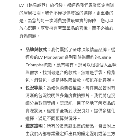
LV（路易威登）旅行袋，都經過我們專業鑑定團隊
的層層把關。我們不僅提供豐富的選擇，更重要的
是，為您的每一次消費提供最堅實的保障。您可以
放心選購，享受擁有奢華單品的喜悅，而不必擔心
真偽問題。
品牌與款式：
我們囊括了全球頂級精品品牌，從
經典的LV Monogram系列到時尚簡約的Celine
Triomphe包款，應有盡有。您可以根據個人品味
與需求，找到最適合的款式，無論是手袋、肩背
包、斜背包，或是特殊限量款，都能在此尋獲。
包況等級：
為確保消費者權益，每件商品皆附有
清晰的包況說明與多角度實拍照片。我們將包況
細分為數個等級，讓您能一目了然地了解商品的
實際狀況，從幾乎全新到狀況良好，提供多樣化
選擇，滿足不同預算與偏好。
鑑定證明：
所有於蚤樂趣出售的精品，皆會附上
由我們內部專業鑑定師出具的鑑定證明或第三方