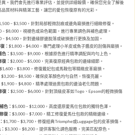
差異。我們會先進行專業評估，並提供詳細報價，確保您完全了解後
高品質材料與精湛工藝，讓您的愛包恢復原有的光彩。
1,500 – $3,500，針對局部輕微刮痕或邊角磨損進行細緻修復。
000 – $8,000，視褪色或染色範圍，進行專業調色與補色處理。
800 – $4,500，針對邊緣膠邊脫落或破損進行更換及加固。
修復：
$1,800 – $4,000，專門處理小羊皮或魚子醬皮的刮傷與磨損。
包補色：
$3,500 – $9,000，根據原色進行精準調配與均勻上色。
油修復：
$2,000 – $5,000，完美復原經典包款的邊緣細節。
$1,600 – $3,800，修復戴妃包或馬鞍包等精緻皮革磨損。
：
$3,200 – $8,500，確保皮革顏色均勻自然，恢復亮麗。
：
$1,900 – $4,800，精準處理迪奧包款的邊油老化問題。
修復：
$2,500 – $6,000，針對頂級皮革如Togo、Epsom的輕微損傷
包補色：
$5,000 – $12,000，高度還原愛馬仕包款的獨特色澤。
油修復：
$3,000 – $7,000，精工修復愛馬仕包款的精緻邊緣。
：
$1,700 – $3,700，修復經典Triomphe或Luggage包的皮革損傷。
色：
$3,300 – $8,200，提供客製化調色服務，完美匹配原色。