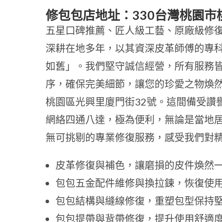
修包包店地址：330台灣桃園市
五星口碑推薦、匠人級工藝、原廠級修
深耕在地多年，以其資深皮革師傅的專
如舊」。我們堅守誠信經營，所有服務
序，確保完美細節，讓您的珍愛之物煥然
桃園區光興里廈門街32號。這間備受讚
網絡四通八達，極為便利，無論是當地
無可挑剔的專業修復服務，感受我們對
皮革修復與補色，讓磨損的皮件煥然
包包五金配件維修與換拉鍊，恢復使
包包結構與縫線修復，重塑包型保持
包包提帶與背帶修復，提升使用舒適