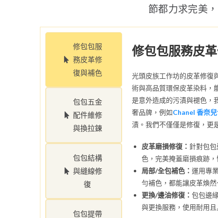
節都力求完美，
修包包服
修包包服務皮革
務皮革修
復與補色
光頭皮族工作坊的皮革修復
術與高品質環保皮革染料，
是意外造成的污漬與褪色，
包包五金
奢品牌，例如
Chanel 香奈
配件維修
漬。我們不僅僅是修復，更
與換拉鍊
皮革磨損修復：
針對包包
包包結構
色，完美掩蓋磨損痕跡，
與縫線修
局部/全包補色：
運用專
勻補色，都能讓皮革煥然
復
更換/邊油修復：
包包邊
與更換服務，使用耐用且
包包提帶