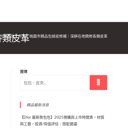
各類皮革
光頭皮族工作坊｜桃園市精品包掉皮修補｜深耕在地精修各類皮革
搜尋
搜
尋
精品最新消息
【Dior 最新款包包】2025預購與上市時間表，材質
與工藝，投資/保值評估、搭配建議