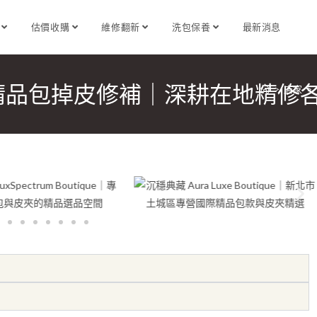
識
估價收購
維修翻新
洗包保養
最新消息
精品包掉皮修補｜深耕在地精修
>
店家
>