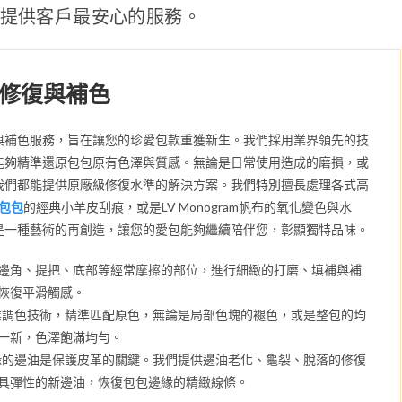
提供客戶最安心的服務。
修復與補色
與補色服務，旨在讓您的珍愛包款重獲新生。我們採用業界領先的技
能夠精準還原包包原有色澤與質感。無論是日常使用造成的磨損，或
我們都能提供原廠級修復水準的解決方案。我們特別擅長處理各式高
兒包包
的經典小羊皮刮痕，或是LV Monogram帆布的氧化變色與水
是一種藝術的再創造，讓您的愛包能夠繼續陪伴您，彰顯獨特品味。
邊角、提把、底部等經常摩擦的部位，進行細緻的打磨、填補與補
恢復平滑觸感。
業調色技術，精準匹配原色，無論是局部色塊的褪色，或是整包的均
一新，色澤飽滿均勻。
緣的邊油是保護皮革的關鍵。我們提供邊油老化、龜裂、脫落的修復
具彈性的新邊油，恢復包包邊緣的精緻線條。