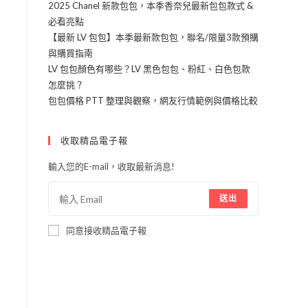
2025 Chanel 新款包包，本季香奈兒最新包包款式 &
必看亮點
【最新 LV 包包】本季最新款包包，聯名/限量3款預購
與購買指南
LV 包包顏色有哪些？LV 黑色包包、粉紅、白色包款
並
怎麼挑？
務
包包價格 PTT 整理與觀察，網友行情範例與價格比較
。
收取精品電子報
。
您
輸入您的E-mail，收取最新消息!
送出
同意接收精品電子報