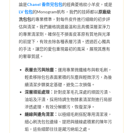
論是
Chanel 香奈兒包包
的經典菱格紋小羊皮，或是
LV 包包
的Monogram帆布，我們的技師都以
原廠級
洗包包
的專業標準，對每件皮件進行細緻的初步評
估與清潔。我們嚴格挑選最溫和且具備深層潔淨力
的專業清潔劑，確保在不損害皮革原有質地與光澤
的前提下，有效去除各種表層污漬。透過匠心獨具
的手法，讓您的愛包重現最初的風采，展現其應有
的奢華質感。
表層去污與除塵：
運用專業微纖維布與軟毛刷，
輕柔移除包包表面累積的灰塵與輕微浮污，為後
續清潔步驟奠定基礎，避免二次損傷。
深層頑垢處理：
針對皮革毛孔深處的頑固污漬、
油垢及汗漬，採用特調生物酵素清潔劑進行局部
滲透處理，有效分解髒污，恢復潔淨。
縫線與邊角清潔：
以極細毛刷搭配專用清潔液，
細心刷洗包包邊緣、提把與縫線處積累的陳年污
垢，這些細節往往是藏污納垢之處。