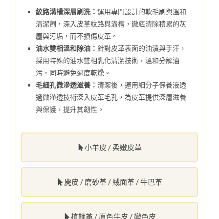
紋路溝槽深層刷洗：
運用專門設計的軟毛刷與溫和
清潔劑，深入皮革紋路與溝槽，徹底清除積累的灰
塵與污垢，而不損傷皮革。
油水雙相溫和除油：
針對皮革表面的油漬與手汗，
採用特殊的油水雙相乳化清潔技術，溫和分解油
污，同時避免過度乾燥。
毛細孔微滲透滋養：
清潔後，運用細分子保養液透
過微滲透技術深入皮革毛孔，為皮革提供深層滋養
與保護，提升其韌性。
小羊皮 / 柔嫩皮革
麂皮 / 磨砂革 / 絨面革 / 牛巴革
植鞣革 / 原色牛皮 / 變色皮