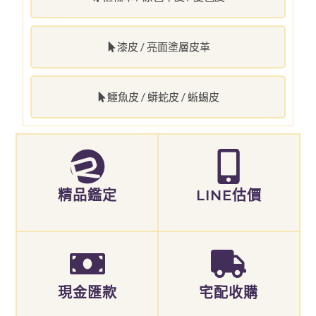
漆皮 / 亮面塗層皮革
鱷魚皮 / 蟒蛇皮 / 蜥蜴皮
精品鑑定
LINE估價
現金匯款
宅配收購