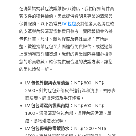
在洗鞋媽媽鞋包洗護維修-八德店，我們深知每件高
奢皮件的獨特價值，因此提供透明且專業的清潔與
保養服務。以下為常見
LV 包包
及其他各大名牌包款
的皮革與內袋清潔價格費用參考，實際報價會依據
包包材質、尺寸、髒污程度及特殊需求而有所調
整，歡迎攜帶包包至店面進行免費評估，或透過線
上諮詢獲取詳細資訊。我們的專業團隊將細心檢測
您的珍貴收藏，確保提供最合適的洗護方案，讓您
的愛包煥然一新。
LV 包包外觀與表層清潔：
NT$ 800 – NT$
2500。針對包包外部皮革進行溫和清潔，去除表
面灰塵、輕微污漬及手汗殘留。
LV 包包清潔內袋與內襯：
NT$ 600 – NT$
1800。深層清潔包包內部，處理內袋污漬、筆
痕、食物殘渣及異味。
LV 包包保養除霉鍍防水：
NT$ 1200 – NT$
3500。專業除霉殺菌處理，防止霉菌滋生，並施