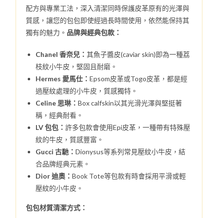
配方與專業工法，深入清潔同時保護皮革原有的光澤與
質感，讓您的包包即使經過長時間使用，依然能保持其
獨有的魅力。
品牌與經典包款：
Chanel 香奈兒：
其魚子醬皮(caviar skin)即為一種荔
枝紋小牛皮，堅固且耐磨。
Hermes 愛馬仕：
Epsom皮革或Togo皮革，都是經
過壓紋處理的小牛皮，質感獨特。
Celine 思琳：
Box calfskin以其光滑光澤與堅挺著
稱，經典耐看。
LV 包包：
許多包款會使用Epi皮革，一種帶有特殊壓
紋的牛皮，質感豐富。
Gucci 古馳：
Dionysus等系列常見壓紋小牛皮，結
合品牌經典元素。
Dior 迪奧：
Book Tote等包款有時會採用平滑或輕
壓紋的小牛皮。
包包材質清潔方式：