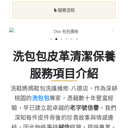
服務流程
洗包包皮革清潔保養
服務項目介紹
洗鞋媽媽鞋包洗護維修-八德店，作為深耕
桃園的
洗包包
專家，憑藉數十年豐富經
驗，早已建立起卓越的
老字號
信譽
。我們
深知每件皮件背後的珍貴故事與情感連
結，因此始終秉持
誠信
經營，提供專業、