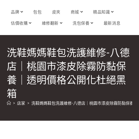
品牌
包包
皮夾
商城
精品知識
估價收購
維修翻新
洗包保養
最新消息
洗鞋媽媽鞋包洗護維修-八德
店｜桃園市漆皮除霧防黏保
養｜透明價格公開化杜絕黑
箱
>
店家
>
洗鞋媽媽鞋包洗護維修-八德店｜桃園市漆皮除霧防黏保養｜