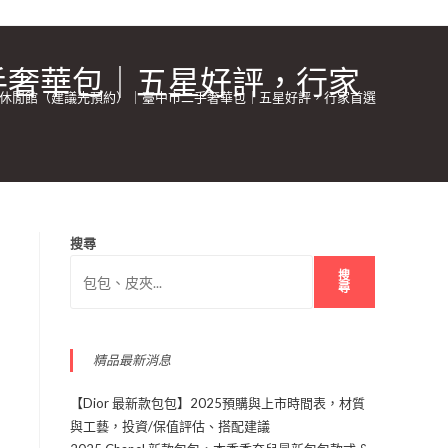
手奢華包｜五星好評，行家
休閒館（建議先預約）｜臺中市二手奢華包｜五星好評，行家首選
搜尋
搜
尋
精品最新消息
【Dior 最新款包包】2025預購與上市時間表，材質
與工藝，投資/保值評估、搭配建議