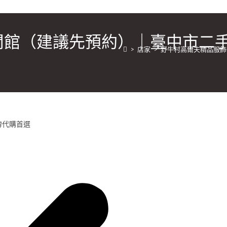
閒館（建議先預約）｜臺中市二
>
店家
>
野牛村高爾夫精品服飾