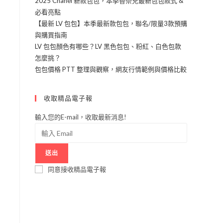
2025 Chanel 新款包包，本季香奈兒最新包包款式 &
必看亮點
【最新 LV 包包】本季最新款包包，聯名/限量3款預購
與購買指南
LV 包包顏色有哪些？LV 黑色包包、粉紅、白色包款
怎麼挑？
包包價格 PTT 整理與觀察，網友行情範例與價格比較
收取精品電子報
輸入您的E-mail，收取最新消息!
送出
同意接收精品電子報