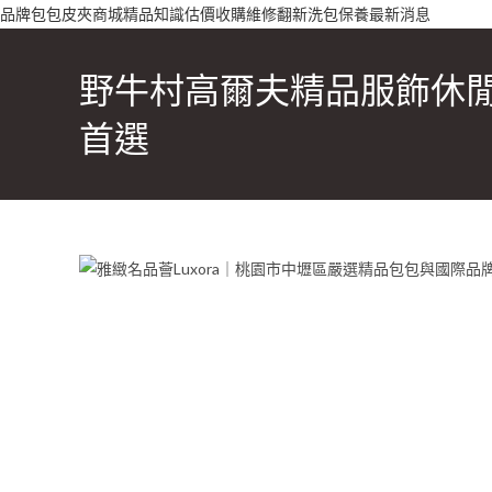
Skip
品牌
包包
皮夾
商城
精品知識
估價收購
維修翻新
洗包保養
最新消息
to
content
野牛村高爾夫精品服飾休
首選