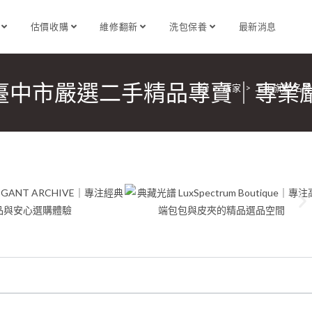
識
估價收購
維修翻新
洗包保養
最新消息
臺中市嚴選二手精品專賣｜專業
>
店家
>
二手旗艦 名