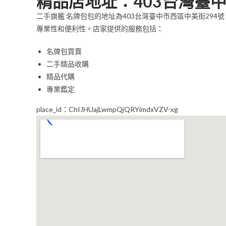
精品店地址：403台灣臺中
二手旗艦 名牌包包的地址為403台灣臺中市西區中美街29
專業性和便利性。店家提供的服務包括：
名牌包買賣
二手精品收購
精品代購
專業鑑定
place_id：ChIJHUajLwmpQjQRYimdxVZV-xg