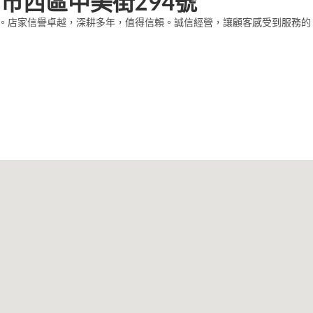
市西區中美街294號
4號。店家信譽卓越，深耕多年，值得信賴。誠信經營，讓顧客感受到服務的