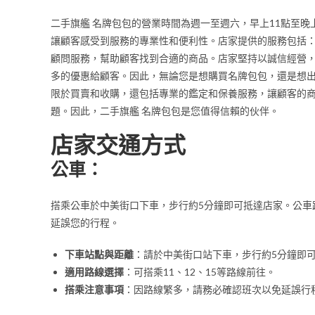
二手旗艦 名牌包包的營業時間為週一至週六，早上11點至
讓顧客感受到服務的專業性和便利性。店家提供的服務包括
顧問服務，幫助顧客找到合適的商品。店家堅持以誠信經營
多的優惠給顧客。因此，無論您是想購買名牌包包，還是想出
限於買賣和收購，還包括專業的鑑定和保養服務，讓顧客的
題。因此，二手旗艦 名牌包包是您值得信賴的伙伴。
店家交通方式
公車：
搭乘公車於中美街口下車，步行約5分鐘即可抵達店家。公車
延誤您的行程。
下車站點與距離
：請於中美街口站下車，步行約5分鐘即
適用路線選擇
：可搭乘11、12、15等路線前往。
搭乘注意事項
：因路線繁多，請務必確認班次以免延誤行