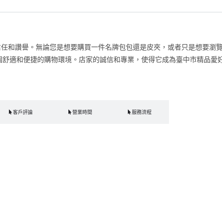
信任和讚譽。無論您是想要購買一件名牌包包還是皮夾，或者只是想要瀏
個舒適和便捷的購物環境。店家的誠信和專業，使得它成為臺中市精品愛
客戶評論
營業時間
服務流程