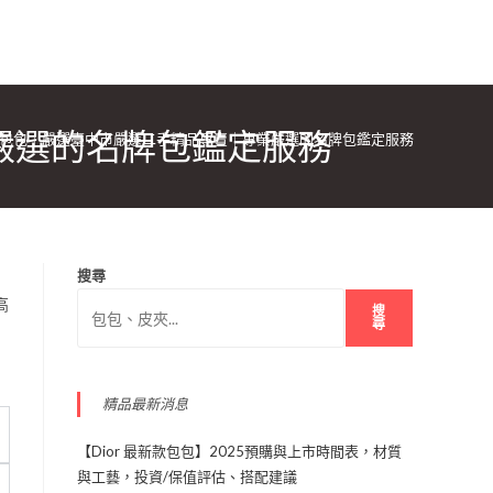
嚴選的名牌包鑑定服務
牌包包｜嚴選臺中市嚴選二手精品專賣｜專業嚴選的名牌包鑑定服務
搜尋
搜
尋
精品最新消息
【Dior 最新款包包】2025預購與上市時間表，材質
與工藝，投資/保值評估、搭配建議