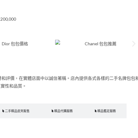
00,000
譽和評價，在實體店面中以誠信著稱。店內提供各式各樣的二手名牌包包
真實性和品質。
二手精品皮夾販售
精品代購服務
精品鑑定服務