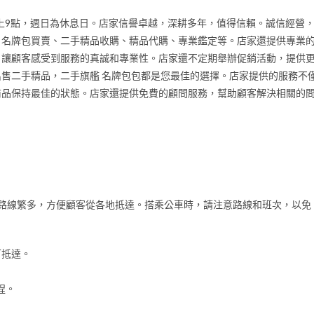
晚上9點，週日為休息日。店家信譽卓越，深耕多年，值得信賴。誠信經營
：名牌包買賣、二手精品收購、精品代購、專業鑑定等。店家還提供專業
，讓顧客感受到服務的真誠和專業性。店家還不定期舉辦促銷活動，提供
售二手精品，二手旗艦 名牌包包都是您最佳的選擇。店家提供的服務不
商品保持最佳的狀態。店家還提供免費的顧問服務，幫助顧客解決相關的
路線繁多，方便顧客從各地抵達。搭乘公車時，請注意路線和班次，以免
可抵達。
程。