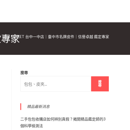
定專家
>
2nd STREET 台中一中店｜臺中市名牌皮件｜信譽卓越 鑑定專家
搜尋
搜
尋
精品最新消息
二手包包收購店如何辨別真假？揭開精品鑑定師的3
個科學檢測法