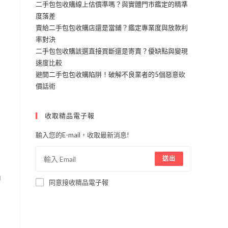
二手包包收購線上估價準嗎？與實體門市鑑定的精準
度落差
賣給二手包包收購店還是當鋪？鑑定專業度與放款利
率對決
二手包包收購該選直接買斷還是寄賣？優缺點與變現
速度比較
得
避開二手包包收購陷阱！破解不良業者的5個惡意砍
價話術
沒
收取精品電子報
富
輸入您的E-mail，收取最新消息!
程
品
送出
品
同意接收精品電子報
感