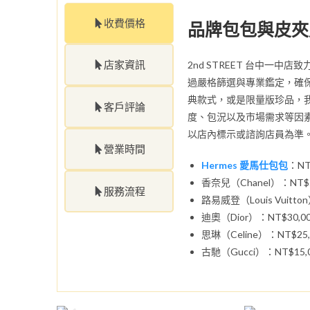
收費價格
品牌包包與皮夾
店家資訊
2nd STREET 台中一
過嚴格篩選與專業鑑定，確
典款式，或是限量版珍品，
客戶評論
度、包況以及市場需求等因
以店內標示或諮詢店員為準
營業時間
Hermes 愛馬仕包包
：NT$
香奈兒（Chanel）：NT$50,
服務流程
路易威登（Louis Vuitton
迪奧（Dior）：NT$30,000
思琳（Celine）：NT$25,0
古馳（Gucci）：NT$15,00