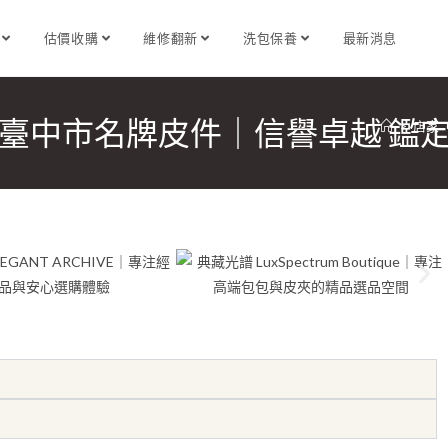
識
估價收購
維修翻新
洗包保養
最新消息
中店｜臺中市名牌皮件｜信譽卓越 鑑
>
店家