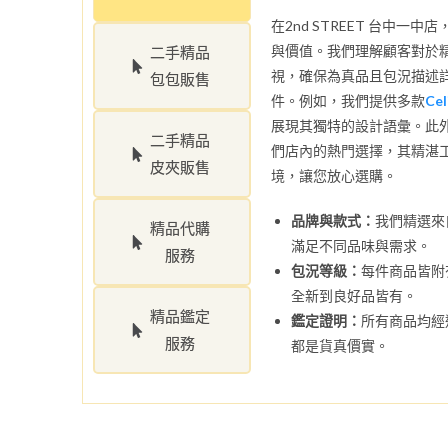
在2nd STREET 台中
與價值。我們理解顧客對於
二手精品
視，確保為真品且包況描述
包包販售
件。例如，我們提供多款
Ce
展現其獨特的設計語彙。此外，
二手精品
們店內的熱門選擇，其精湛
皮夾販售
境，讓您放心選購。
品牌與款式：
我們精選來
精品代購
滿足不同品味與需求。
服務
包況等級：
每件商品皆附
全新到良好品皆有。
精品鑑定
鑑定證明：
所有商品均經
服務
都是貨真價實。