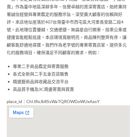
賣」作為臺中地區深耕多年、信譽卓越的資深寄賣店，始終秉持
著誠信經營與專業鑑定的服務宗旨，深受廣大顧客的信賴與好
評。本店地址座落於407台灣臺中市西屯區大河里長安路二段4
號。此地理位置優越，交通便捷，無論是自行開車、搭乘公車或
捷運皆能輕鬆抵達。本店環境寬敞明亮，商品陳列整齊有序，讓
顧客能舒適地尋寶。我們作為老字號的專業寄賣店家，提供多元
化的服務項目，確保滿足不同顧客的需求，例如：
專業二手商品鑑定與寄賣服務
各式全新與二手五金百貨販售
精選藝術品與收藏品交流平台
高品質手機及3C周邊寄賣與買賣
place_id：ChIJRxJb8SsWaTQROWDoWUxAasY