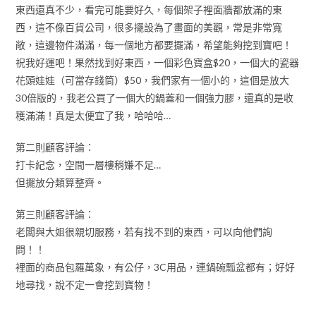
東西還真不少，看完可能要好久，每個架子裡面牆都放滿的東
西，這不像百貨公司，很多擺設為了畫面的美觀，常是非常寬
敞，這邊物件滿滿，每一個地方都要擺滿，希望能夠挖到寶吧！
祝我好運吧！果然找到好東西，一個彩色寶盒$20，一個大的瓷器
花頭娃娃（可當存錢筒）$50，我們家有一個小的，這個是放大
30倍版的，我老公買了一個大的鍋蓋和一個強力膠，還真的是收
穫滿滿！真是太便宜了我，哈哈哈…
第二則顧客評論：
打卡紀念，空間一層樓稍嫌不足…
但擺放分類算整齊。
第三則顧客評論：
老闆與大姐很親切服務，若有找不到的東西，可以向他們詢
問！！
裡面的商品包羅萬象，有公仔，3C用品，連鍋碗瓢盆都有；好好
地尋找，說不定一會挖到寶物！