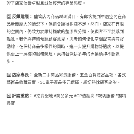
證了店家信譽卓越且誠信經營的專業態度。
2️⃣
反饋建議：
儘管店內商品琳瑯滿目，有顧客提到單層空間在商
品量體龐大的情況下，偶爾會顯得稍嫌不足。然而，店家在有限
的空間內，仍致力於維持擺放的整潔與分類，使顧客不至於感到
雜亂。我們將持續傾聽顧客意見，思考如何優化空間配置與尋寶
動線，在保持商品多樣性的同時，進一步提升購物舒適度，以提
供更上一層樓的服務體驗，秉持著深耕多年的專業精神不斷進
步。
3️⃣
店家專長：
全新二手商品寄賣服務、五金百貨豐富品項、各式
藝術品收藏買賣、3C電子產品多元選擇、親切熱忱顧客諮詢。
4️⃣
評論重點：
#挖寶聖地 #商品多元 #CP值超高 #親切服務 #獨特
尋寶