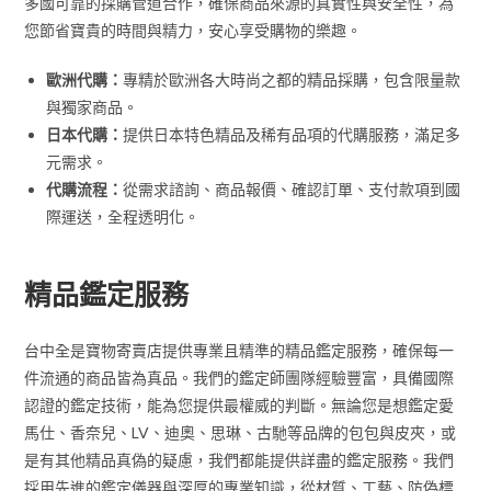
多國可靠的採購管道合作，確保商品來源的真實性與安全性，為
您節省寶貴的時間與精力，安心享受購物的樂趣。
歐洲代購：
專精於歐洲各大時尚之都的精品採購，包含限量款
與獨家商品。
日本代購：
提供日本特色精品及稀有品項的代購服務，滿足多
元需求。
代購流程：
從需求諮詢、商品報價、確認訂單、支付款項到國
際運送，全程透明化。
精品鑑定服務
台中全是寶物寄賣店提供專業且精準的精品鑑定服務，確保每一
件流通的商品皆為真品。我們的鑑定師團隊經驗豐富，具備國際
認證的鑑定技術，能為您提供最權威的判斷。無論您是想鑑定愛
馬仕、香奈兒、LV、迪奧、思琳、古馳等品牌的包包與皮夾，或
是有其他精品真偽的疑慮，我們都能提供詳盡的鑑定服務。我們
採用先進的鑑定儀器與深厚的專業知識，從材質、工藝、防偽標