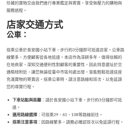
珍藏的寶物交由我們進行專業鑑定與寄賣，享受無壓力的購物與
服務過程。
店家交通方式
公車：
搭乘公車於長安國小站下車，步行約3分鐘即可抵達店家。公車路
線繁多，方便顧客從各地抵達。本店作為深耕多年、值得信賴的
在地商家，深知交通便利性對顧客的重要性，因此特意選址於交
通樞紐附近，讓您無論從臺中市區何處出發，皆能輕鬆抵達這座
充滿寶物的寄賣店。搭乘公車時，請注意路線和班次，以免延誤
您的尋寶行程。
下車站點與距離
：請於長安國小站下車，步行約3分鐘即可抵
達。
適用路線選擇
：可搭乘29、61、108等路線前往。
搭乘注意事項
：因路線繁多，請務必確認班次以免延誤行程。