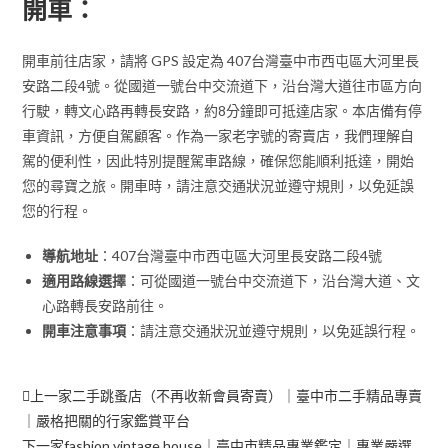
開車：
開車前往店家，請將 GPS 設定為 407台灣臺中市西屯區大河里長
安路二段4號。從國道一號台中交流道下，沿台灣大道往市區方向
行駛，轉文心路再轉長安路，約8分鐘即可抵達店家。本店備有停
車資訊，方便自駕顧客。作為一家老字號的寄賣店，我們理解自
駕的便利性，因此特別提醒駕車路線，確保您能順利抵達，開始
您的尋寶之旅。開車時，請注意交通狀況並遵守規則，以免延誤
您的行程。
導航地址
：407台灣臺中市西屯區大河里長安路二段4號
適用路線選擇
：可從國道一號台中交流道下，沿台灣大道、文
心路轉長安路前往。
開車注意事項
：請注意交通狀況並遵守規則，以免延誤行程。
上一家
二手跳蚤店（不再收新會員寄賣）｜臺中市二手精品專賣
｜嚴格把關的行家鑑賞平台
下一家
fashion vintage house｜臺中市精品專業鑑定｜專業嚴選