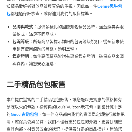
知精品愛好者對於品質與真偽的重視，因此每一件
Celine思琳包
包
都經過仔細檢查，確保達到我們的販售標準。
品牌與款式：
提供多樣化的國際知名精品品牌，涵蓋經典與限
量款式，滿足不同品味。
包況等級：
所有商品皆標示詳細的包況等級說明，從全新未使
用到有使用痕跡的等級，透明呈現。
鑑定證明：
每件高價精品皆附有專業鑑定證明，確保商品來源
與真偽，讓您安心選購。
二手精品包包販售
本店提供豐富的二手精品包包販售，讓您能以更實惠的價格擁有
夢寐以求的包款。從經典的Louis Vuitton老花包，到設計感十足
的
Gucci古馳包包
，每一件商品都由我們的資深鑑定師進行嚴格把
關，確保真偽與品質。我們不僅著重於包包的外觀，更會仔細檢
查其內部、材質與五金的狀況，提供最詳盡的商品描述。無論您