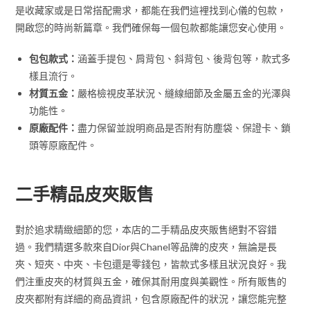
是收藏家或是日常搭配需求，都能在我們這裡找到心儀的包款，
開啟您的時尚新篇章。我們確保每一個包款都能讓您安心使用。
包包款式：
涵蓋手提包、肩背包、斜背包、後背包等，款式多
樣且流行。
材質五金：
嚴格檢視皮革狀況、縫線細節及金屬五金的光澤與
功能性。
原廠配件：
盡力保留並說明商品是否附有防塵袋、保證卡、鎖
頭等原廠配件。
二手精品皮夾販售
對於追求精緻細節的您，本店的二手精品皮夾販售絕對不容錯
過。我們精選多款來自Dior與Chanel等品牌的皮夾，無論是長
夾、短夾、中夾、卡包還是零錢包，皆款式多樣且狀況良好。我
們注重皮夾的材質與五金，確保其耐用度與美觀性。所有販售的
皮夾都附有詳細的商品資訊，包含原廠配件的狀況，讓您能完整