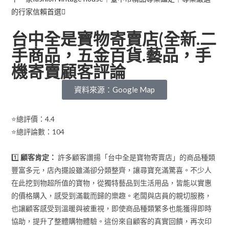
的行家信賴首選
台中全是寶物寄賣店(全新.二
手商品，五金百貨.藝品，手
機寄賣顧客評論
資料來源：Google Map
⭐總評價：4.4
⭐總評論數：104
1️⃣
顧客肯定：
許多顧客讚揚「台中全是寶物寄賣店」的商品種類
豐富多元，店內擺設雖滿卻分類整齊，讓尋寶充滿驚喜。不少人
在此挖到物超所值的寶物，從獨特藝品到生活用品，皆能以實惠
的價格購入，感受到滿載而歸的樂趣。老闆與店員的親切服務，
也讓顧客感受到溫暖與被重視，即使商品種類繁多也能獲得即時
協助，提升了整體購物體驗。這份來自顧客的真實回饋，再次印