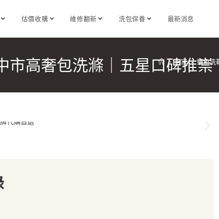
識
估價收購
維修翻新
洗包保養
最新消息
臺中市高奢包洗滌｜五星口碑推崇
>
店家
>
鱷魚洗
錄