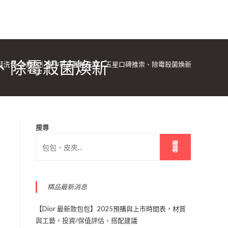
、除霉殺菌煥新
鞋洗包-沙鹿店｜臺中市高奢包洗滌｜五星口碑推崇、除霉殺菌煥新
搜尋
搜
尋
精品最新消息
【Dior 最新款包包】2025預購與上市時間表，材質
與工藝，投資/保值評估、搭配建議