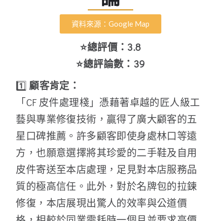
資料來源：Google Map
⭐總評價：3.8
⭐總評論數：39
1️⃣
顧客肯定：
「CF 皮件處理棧」憑藉著卓越的匠人級工
藝與專業修復技術，贏得了廣大顧客的五
星口碑推薦。許多顧客即使身處林口等遠
方，也願意選擇將其珍愛的二手鞋及自用
皮件寄送至本店處理，足見對本店服務品
質的極高信任。此外，對於名牌包的拉鍊
修復，本店展現出驚人的效率與公道價
格，相較於同業需耗時一個月並要求高價