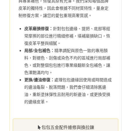
與專業補色，恢復其原有光澤。我們深知每個品牌
皮革的獨特性，因此會根據不同材質特性，量身定
制修復方案，讓您的愛包重現高奢質感。
皮革磨損修復：
針對包包邊緣、提把、底部等經
常摩擦的部位進行精細修補，填補磨損缺口，恢
復皮革平整與細膩。
局部/全包補色：
精準調配與原色一致的專用顏
料，對褪色、刮傷或染色不均的區域進行局部補
色，或對整個包包進行專業級翻新全包補色，讓
色澤飽滿均勻。
更換/邊油修復：
處理包包邊緣因使用或時間造成
的邊油龜裂、脫落問題，我們會仔細清除舊邊
油，重新塗抹彈性且耐用的新邊油，或更換受損
的邊緣皮革。
包包五金配件維修與換拉鍊