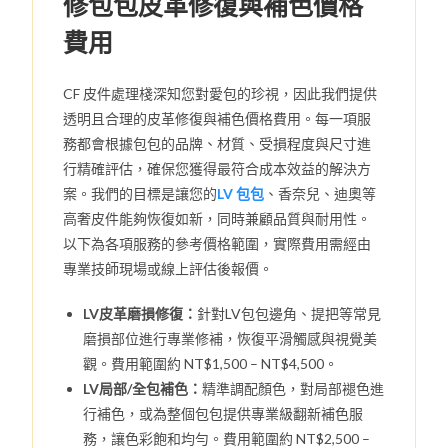
修包包皮革修復與補色價格
費用
CF 皮件處理棧深知您對愛包的珍視，因此我們提供
透明且合理的皮革修復與補色價格費用。每一項服
務都會根據包包的品牌、材質、受損程度與尺寸進
行精確評估，確保您獲得最符合成本效益的解決方
案。我們的目標是讓您的
LV 包包
、香奈兒、迪奧等
高奢皮件能夠恢復如新，同時兼顧品質與耐用性。
以下為各項服務的參考價格範圍，實際費用需經由
專業技師現場或線上評估後報價。
LV皮革磨損修復：
針對LV包包邊角、提把等常見
磨損部位進行專業修補，恢復平滑觸感與視覺美
觀。費用範圍約 NT$1,500 – NT$4,500。
LV局部/全包補色：
精準調配顏色，對局部褪色進
行補色，或為整個包包提供專業級翻新補色服
務，讓色彩飽和均勻。費用範圍約 NT$2,500 –