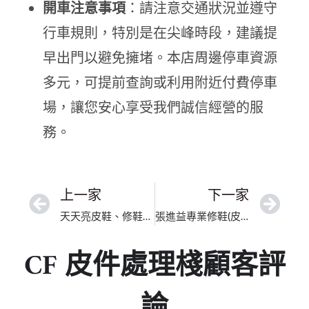
開車注意事項
：請注意交通狀況並遵守
行車規則，特別是在尖峰時段，建議提
早出門以避免擁堵。本店周邊停車資源
多元，可提前查詢或利用附近付費停車
場，讓您安心享受我們誠信經營的服
務。
上一家
下一家
天天亮皮鞋、修鞋修包包洗鞋洗名牌包總店｜臺中細緻還原
張進益專業修鞋(皮包拉鏈）｜新北市皮革補色翻新｜五星口碑推薦皮件維修、高奢包修復
CF 皮件處理棧顧客評
論