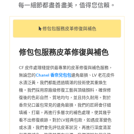
每一細節都盡善盡美，值得您信賴。
修包包服務皮革修復與補色
修包包服務皮革修復與補色
CF 皮件處理棧提供最專業的皮革修復與補色服務，
無論您的
Chanel 香奈兒包包
邊角磨損、LV 老花皮件
水漬泛黃，我們都能透過精湛的技術使其重煥生
機。我們採用原廠級修復工藝與頂級顏料，確保修
復後的色彩自然、質地均勻，並且持久耐用。對於
香奈兒口蓋包常見的邊角磨損，我們的匠師會仔細
填補、打磨，再進行多層次的補色處理，使其幾乎
看不出修復痕跡。對於LV經典包款，如遇皮革變色
或水漬，我們會先評估皮革狀況，再進行深度清潔