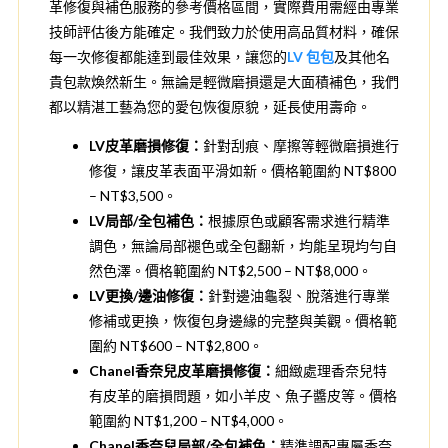
革修復與補色服務的參考價格區間，實際費用需經由專業
技師評估後方能確定。我們致力於使用高品質材料，確保
每一次修復都能達到最佳效果，讓您的
LV 包包
及其他名
貴包款煥然新生。無論是輕微磨損還是大面積補色，我們
都以精湛工藝為您的愛包恢復原貌，延長使用壽命。
LV皮革磨損修復：
針對刮痕、摩擦等輕微磨損進行
修復，讓皮革表面平滑如新。價格範圍約 NT$800
– NT$3,500。
LV局部/全包補色：
根據原色或顧客需求進行精準
調色，無論局部褪色或全包翻新，均能呈現均勻自
然色澤。價格範圍約 NT$2,500 – NT$8,000。
LV更換/邊油修復：
針對邊油龜裂、脫落進行專業
修補或更換，恢復包身邊緣的完整與美觀。價格範
圍約 NT$600 – NT$2,800。
Chanel香奈兒皮革磨損修復：
細緻處理香奈兒特
有皮革的磨損問題，如小羊皮、魚子醬皮等。價格
範圍約 NT$1,200 – NT$4,000。
Chanel香奈兒局部/全包補色：
精準調配專屬香奈