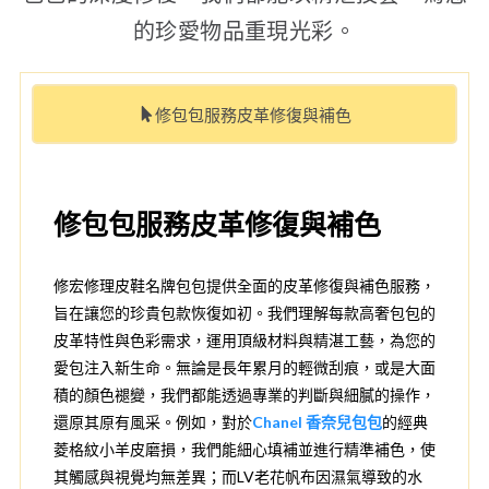
的珍愛物品重現光彩。
修包包服務皮革修復與補色
修包包服務皮革修復與補色
修宏修理皮鞋名牌包包提供全面的皮革修復與補色服務，
旨在讓您的珍貴包款恢復如初。我們理解每款高奢包包的
皮革特性與色彩需求，運用頂級材料與精湛工藝，為您的
愛包注入新生命。無論是長年累月的輕微刮痕，或是大面
積的顏色褪變，我們都能透過專業的判斷與細膩的操作，
還原其原有風采。例如，對於
Chanel 香奈兒包包
的經典
菱格紋小羊皮磨損，我們能細心填補並進行精準補色，使
其觸感與視覺均無差異；而LV老花帆布因濕氣導致的水