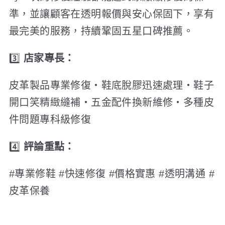
準，並讓顧客在透明報價與安心保固下，享有
最完美的服務，持續鞏固五星口碑推薦。
3️⃣
店家專長：
皮革製品專業修復・鞋底脫膠迅速處理・鞋子
開口笑精緻縫補・五金配件換新維修・多種皮
件問題專科級修復
4️⃣
評論重點：
#專業修鞋 #快速修復 #價格實惠 #透明溝通 #
皮革保養