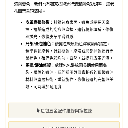
漬與變色，我們也有獨家技術進行清潔與色彩調整，讓老
花圖案重現清晰。
皮革磨損修復：
針對包身表面、邊角或提把因摩
擦、撞擊造成的刮痕與磨損，進行精細填補、修復
與拋光，恢復皮革平滑質感。
局部/全包補色：
依據包款原始色澤或顧客指定，
精準調配染料，針對褪色、染漬或局部掉色進行專
業補色，確保色彩均勻、自然，並提升皮革光澤。
更換/邊油修復：
處理包包邊緣因長期使用而龜
裂、脫落的邊油。我們採用與原廠相近的頂級邊油
材料與塗層技術，重新施作，恢復包邊的完整與美
觀，同時增加耐用度。
包包五金配件維修與換拉鍊