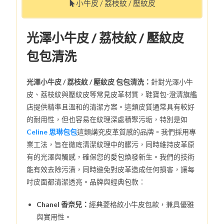
小牛皮 / 荔枝紋 / 壓紋皮
光澤小牛皮 / 荔枝紋 / 壓紋皮
包包清洗
光澤小牛皮 / 荔枝紋 / 壓紋皮 包包清洗：
針對光澤小牛
皮、荔枝紋與壓紋皮等常見皮革材質，鞋寶包-澄清旗艦
店提供精準且溫和的清潔方案。這類皮質通常具有較好
的耐用性，但也容易在紋理深處積聚污垢，特別是如
Celine 思琳包包
這類講究皮革質感的品牌。我們採用專
業工法，旨在徹底清潔紋理中的髒污，同時維持皮革原
有的光澤與觸感，確保您的愛包煥發新生。我們的技術
能有效去除污漬，同時避免對皮革造成任何損害，讓每
吋皮面都清潔透亮。品牌與經典包款：
Chanel 香奈兒：
經典菱格紋小牛皮包款，兼具優雅
與實用性。