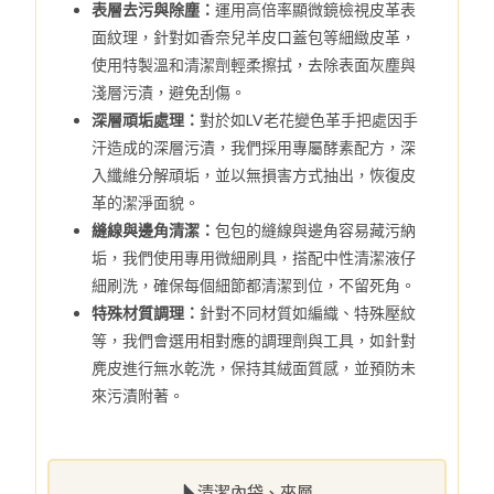
表層去污與除塵：
運用高倍率顯微鏡檢視皮革表
面紋理，針對如香奈兒羊皮口蓋包等細緻皮革，
使用特製溫和清潔劑輕柔擦拭，去除表面灰塵與
淺層污漬，避免刮傷。
深層頑垢處理：
對於如LV老花變色革手把處因手
汗造成的深層污漬，我們採用專屬酵素配方，深
入纖維分解頑垢，並以無損害方式抽出，恢復皮
革的潔淨面貌。
縫線與邊角清潔：
包包的縫線與邊角容易藏污納
垢，我們使用專用微細刷具，搭配中性清潔液仔
細刷洗，確保每個細節都清潔到位，不留死角。
特殊材質調理：
針對不同材質如編織、特殊壓紋
等，我們會選用相對應的調理劑與工具，如針對
麂皮進行無水乾洗，保持其絨面質感，並預防未
來污漬附著。
清潔內袋、夾層