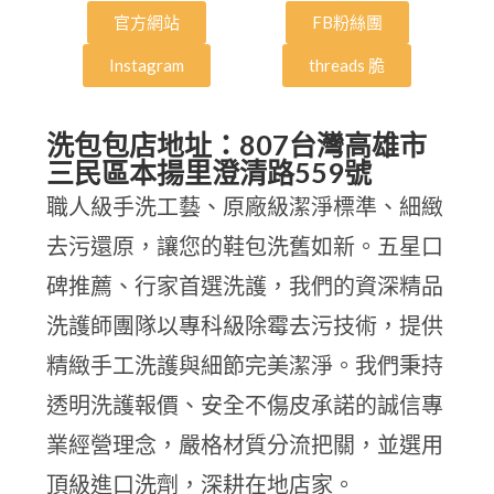
官方網站
FB粉絲團
Instagram
threads 脆
洗包包店地址：807台灣高雄市
三民區本揚里澄清路559號
職人級手洗工藝、原廠級潔淨標準、細緻
去污還原，讓您的鞋包洗舊如新。五星口
碑推薦、行家首選洗護，我們的資深精品
洗護師團隊以專科級除霉去污技術，提供
精緻手工洗護與細節完美潔淨。我們秉持
透明洗護報價、安全不傷皮承諾的誠信專
業經營理念，嚴格材質分流把關，並選用
頂級進口洗劑，深耕在地店家。