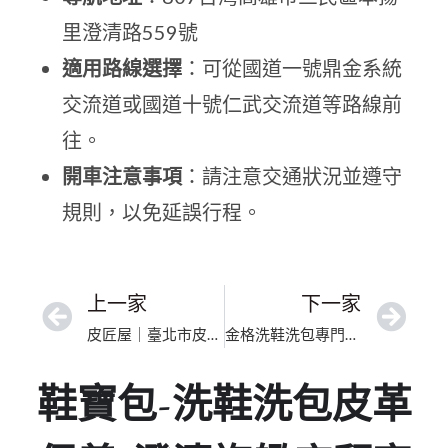
里澄清路559號
適用路線選擇
：可從國道一號鼎金系統
交流道或國道十號仁武交流道等路線前
往。
開車注意事項
：請注意交通狀況並遵守
規則，以免延誤行程。
上一家
下一家
皮匠屋｜臺北市皮夾內襯更換｜專科級修復皮革與高奢包款
金格洗鞋洗包專門店-左營高鐵加盟店｜高雄｜專科除霉殺菌
鞋寶包-洗鞋洗包皮革