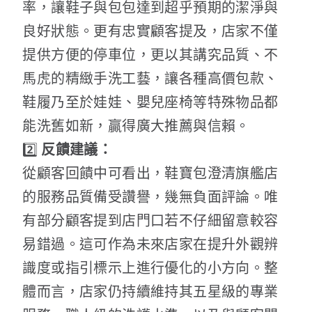
率，讓鞋子與包包達到超乎預期的潔淨與
良好狀態。更有忠實顧客提及，店家不僅
提供方便的停車位，更以其講究品質、不
馬虎的精緻手洗工藝，讓各種高價包款、
鞋履乃至於娃娃、嬰兒座椅等特殊物品都
能洗舊如新，贏得廣大推薦與信賴。
2️⃣
反饋建議：
從顧客回饋中可看出，鞋寶包澄清旗艦店
的服務品質備受讚譽，幾無負面評論。唯
有部分顧客提到店門口若不仔細留意較容
易錯過。這可作為未來店家在提升外觀辨
識度或指引標示上進行優化的小方向。整
體而言，店家仍持續維持其五星級的專業