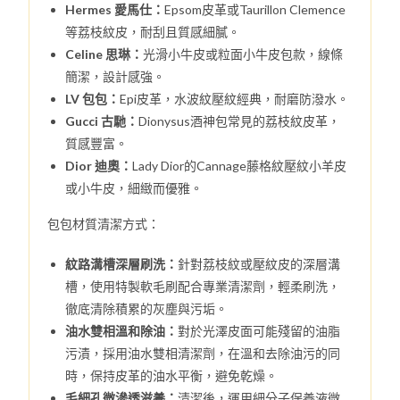
Hermes 愛馬仕：
Epsom皮革或Taurillon Clemence
等荔枝紋皮，耐刮且質感細膩。
Celine 思琳：
光滑小牛皮或粒面小牛皮包款，線條
簡潔，設計感強。
LV 包包：
Epi皮革，水波紋壓紋經典，耐磨防潑水。
Gucci 古馳：
Dionysus酒神包常見的荔枝紋皮革，
質感豐富。
Dior 迪奧：
Lady Dior的Cannage藤格紋壓紋小羊皮
或小牛皮，細緻而優雅。
包包材質清潔方式：
紋路溝槽深層刷洗：
針對荔枝紋或壓紋皮的深層溝
槽，使用特製軟毛刷配合專業清潔劑，輕柔刷洗，
徹底清除積累的灰塵與污垢。
油水雙相溫和除油：
對於光澤皮面可能殘留的油脂
污漬，採用油水雙相清潔劑，在溫和去除油污的同
時，保持皮革的油水平衡，避免乾燥。
毛細孔微滲透滋養：
清潔後，運用細分子保養液微