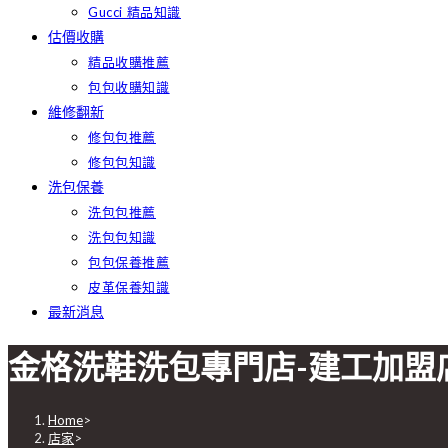
Gucci 精品知識
估價收購
精品收購推薦
包包收購知識
維修翻新
修包包推薦
修包包知識
洗包保養
洗包包推薦
洗包包知識
包包保養推薦
皮革保養知識
最新消息
金格洗鞋洗包專門店-建工加
Home
>
店家
>