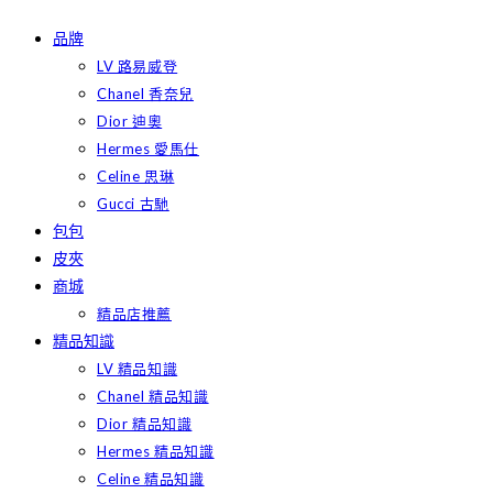
Skip
品牌
to
LV 路易威登
content
Chanel 香奈兒
Dior 迪奧
Hermes 愛馬仕
Celine 思琳
Gucci 古馳
包包
皮夾
商城
精品店推薦
精品知識
LV 精品知識
Chanel 精品知識
Dior 精品知識
Hermes 精品知識
Celine 精品知識