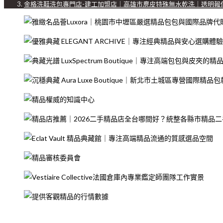
金格洗鞋洗包專門店-建工加盟店｜高雄市麂皮特殊無水乾洗｜透明報