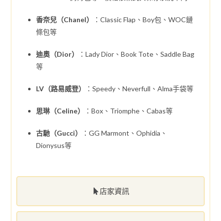
香奈兒（Chanel）
：Classic Flap、Boy包、WOC鏈
條包等
迪奧（Dior）
：Lady Dior、Book Tote、Saddle Bag
等
LV（路易威登）
：Speedy、Neverfull、Alma手袋等
思琳（Celine）
：Box、Triomphe、Cabas等
古馳（Gucci）
：GG Marmont、Ophidia、
Dionysus等
店家資訊