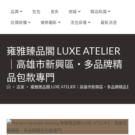
品牌
包包
皮夾
商城
精品知識
估價收購
維修翻新
洗包保養
最新消息
雍雅臻品閣 LUXE ATELIER
｜高雄市新興區・多品牌精
品包款專門
>
店家
>
雍雅臻品閣 LUXE ATELIER｜高雄市新興區・多品牌精品包