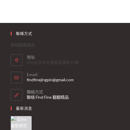
聯絡方式
聯絡翻翻精品
地址
106台北市大安區永康街75巷
Email:
findfinejingpin@gmail.com
聯絡方式
聯絡 Find Fine 翻翻精品
最新消息