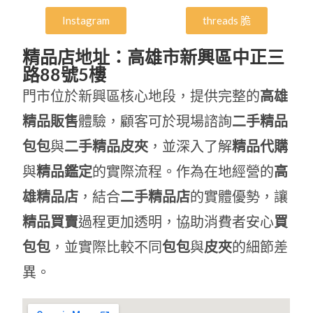
Instagram
threads 脆
精品店地址：高雄市新興區中正三
路88號5樓
門市位於新興區核心地段，提供完整的
高雄
精品販售
體驗，顧客可於現場諮詢
二手精品
包包
與
二手精品皮夾
，並深入了解
精品代購
與
精品鑑定
的實際流程。作為在地經營的
高
雄精品店
，結合
二手精品店
的實體優勢，讓
精品買賣
過程更加透明，協助消費者安心
買
包包
，並實際比較不同
包包
與
皮夾
的細節差
異。