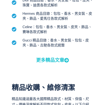
Dior 商品目錄：香水、男女裝、包包、皮夾、
珠寶、迪奧各款式解析
Hermes 商品目錄：包包、香水、男女裝、皮
夾、飾品、愛馬仕各款式解析
Celine：包包、香水、男女裝、皮夾、飾品、
賽琳各款式解析
Gucci 精品目錄：香水、男女裝、包包、皮
夾、飾品、古馳各款式統整
更多精品文章
精品收購、維修清潔
精品知識涵蓋各大國際精品款式、材質、保值、尺
寸、價格深度解析不同款式包包、皮夾。以下介紹