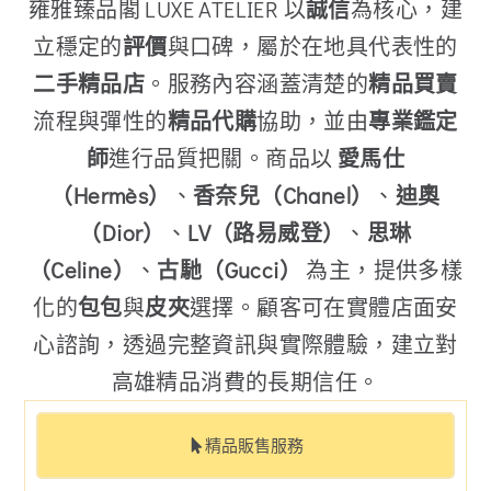
雍雅臻品閣 LUXE ATELIER 以
誠信
為核心，建
立穩定的
評價
與口碑，屬於在地具代表性的
二手精品店
。服務內容涵蓋清楚的
精品買賣
流程與彈性的
精品代購
協助，並由
專業鑑定
師
進行品質把關。商品以
愛馬仕
（Hermès）
、
香奈兒（Chanel）
、
迪奧
（Dior）
、
LV（路易威登）
、
思琳
（Celine）
、
古馳（Gucci）
為主，提供多樣
化的
包包
與
皮夾
選擇。顧客可在實體店面安
心諮詢，透過完整資訊與實際體驗，建立對
高雄精品消費的長期信任。
精品販售服務