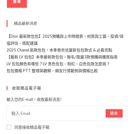
搜尋
精品最新消息
【Dior 最新款包包】2025預購與上市時間表，材質與工藝，投資/保
值評估、搭配建議
2025 Chanel 新款包包，本季香奈兒最新包包款式 & 必看亮點
【最新 LV 包包】本季最新款包包，聯名/限量3款預購與購買指南
LV 包包顏色有哪些？LV 黑色包包、粉紅、白色包款怎麼挑？
包包價格 PTT 整理與觀察，網友行情範例與價格比較
收取精品電子報
輸入您的E-mail，收取最新消息!
送出
同意接收精品電子報