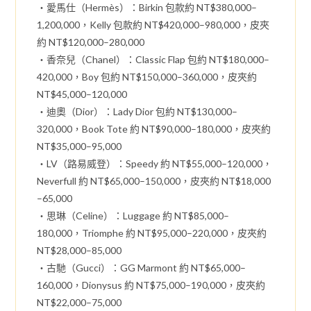
・愛馬仕（Hermès）：Birkin 包款約 NT$380,000–
1,200,000，Kelly 包款約 NT$420,000–980,000，皮夾
約 NT$120,000–280,000
・香奈兒（Chanel）：Classic Flap 包約 NT$180,000–
420,000，Boy 包約 NT$150,000–360,000，皮夾約
NT$45,000–120,000
・迪奧（Dior）：Lady Dior 包約 NT$130,000–
320,000，Book Tote 約 NT$90,000–180,000，皮夾約
NT$35,000–95,000
・LV（路易威登）：Speedy 約 NT$55,000–120,000，
Neverfull 約 NT$65,000–150,000，皮夾約 NT$18,000
–65,000
・思琳（Celine）：Luggage 約 NT$85,000–
180,000，Triomphe 約 NT$95,000–220,000，皮夾約
NT$28,000–85,000
・古馳（Gucci）：GG Marmont 約 NT$65,000–
160,000，Dionysus 約 NT$75,000–190,000，皮夾約
NT$22,000–75,000