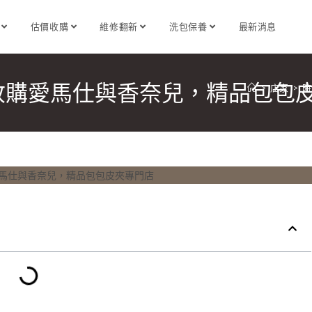
識
估價收購
維修翻新
洗包保養
最新消息
收購愛馬仕與香奈兒，精品包包
>
店家
>
時