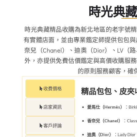
時光典
時光典藏精品收購為新北地區的老字號精
有實體店面，並由專業鑑定師提供包包與皮
奈兒（Chanel）、迪奧（Dior）、LV（
外，亦提供免費估價鑑定與高價收購服務
的原則服務顧客，確
收費價格
精品包包、皮夾
店家資訊
愛馬仕（Hermès）
：Bir
香奈兒（Chanel）
：Clas
客戶評論
迪奧（Dior）
：Lady Dio