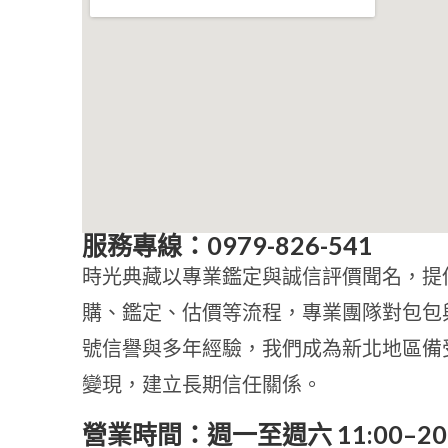
服務專線：0979-826-541
時光典藏以專業鑑定與誠信評價聞名，提
購、鑑定、估價等流程，專業團隊對包包
號信譽與多年經驗，我們成為新北地區備
變現，建立長期信任關係。
營業時間：週一至週六 11:00–2