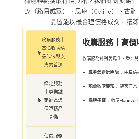
都能輕鬆獲取行情資訊。我們針對愛馬仕（He
LV（路易威登）、思琳（Celine）、古
品皆能以最合理價格成交，讓顧
收購服務｜
收購服務｜高價
高價收購精
品包包與皮
收購服務針對愛馬仕、香奈兒
夾的首選
專業鑑定師團隊：
由具信
鑑定服務
現金收購變現：
顧客可當
｜專業鑑
定師為您
品牌多樣：
收購Hermès、
保障精品
真偽
估價服務