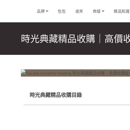
品牌
包包
皮夾
商城
精品知
時光典藏精品收購｜高價
時光典藏精品收購目錄