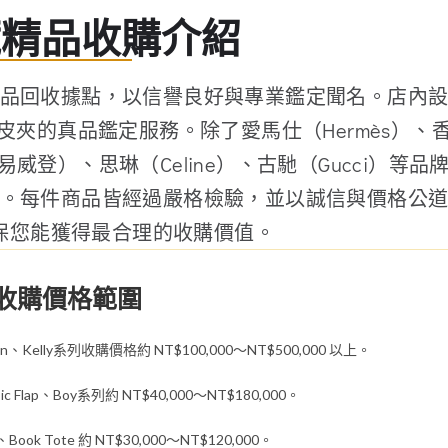
藏精品收購介紹
品回收據點，以信譽良好與專業鑑定聞名。店內
夾的真品鑑定服務。除了愛馬仕（Hermès）、
路易威登）、思琳（Celine）、古馳（Gucci）等品
。每件商品皆經過嚴格檢驗，並以誠信與價格公
保您能獲得最合理的收購價值。
收購價格範圍
kin、Kelly系列收購價格約 NT$100,000～NT$500,000 以上。
sic Flap、Boy系列約 NT$40,000～NT$180,000。
r、Book Tote 約 NT$30,000～NT$120,000。