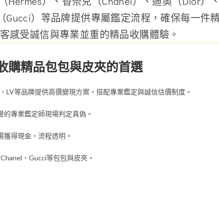
rmès）、香奈兒（Chanel）、迪奧（Dior）
馳（Gucci）等品牌提供專屬鑑定流程，確保每一件
客感受誠信與專業並重的精品收購體驗。
收購精品包包與皮夾的首選
、LV等品牌提供高價變現方案，搭配專業鑑定與誠信估價制度。
譽的專業鑑定師現場判定真偽。
場獲得現金，流程透明。
Chanel、Gucci等包包與皮夾。