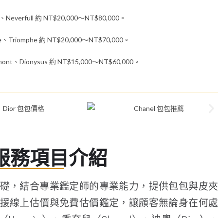
、Neverfull 約 NT$20,000～NT$80,000。
e、Triomphe 約 NT$20,000～NT$70,000。
ont、Dionysus 約 NT$15,000～NT$60,000。
服務項目介紹
礎，結合專業鑑定師的專業能力，提供包包與皮
援線上估價與免費估價鑑定，讓顧客無論身在何