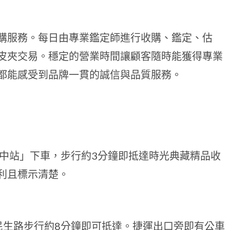
購服務。每日由專業鑑定師進行收購、鑑定、估
皮夾交易。穩定的營業時間讓顧客隨時能獲得專業
都能感受到品牌一貫的誠信與品質服務。
生國中站」下車，步行約3分鐘即抵達時光典藏精品收
利且標示清楚。
民生路步行約8分鐘即可抵達。捷運出口旁即有公車