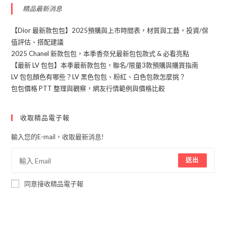
精品最新消息
【Dior 最新款包包】2025預購與上市時間表，材質與工藝，投資/保
值評估、搭配建議
2025 Chanel 新款包包，本季香奈兒最新包包款式 & 必看亮點
【最新 LV 包包】本季最新款包包，聯名/限量3款預購與購買指南
LV 包包顏色有哪些？LV 黑色包包、粉紅、白色包款怎麼挑？
包包價格 PTT 整理與觀察，網友行情範例與價格比較
收取精品電子報
輸入您的E-mail，收取最新消息!
送出
同意接收精品電子報