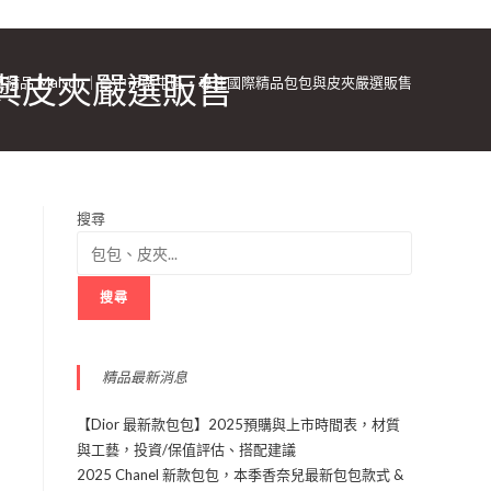
包與皮夾嚴選販售
精品 Maison｜台中市南屯區・專注國際精品包包與皮夾嚴選販售
搜尋
搜尋
精品最新消息
【Dior 最新款包包】2025預購與上市時間表，材質
與工藝，投資/保值評估、搭配建議
2025 Chanel 新款包包，本季香奈兒最新包包款式 &