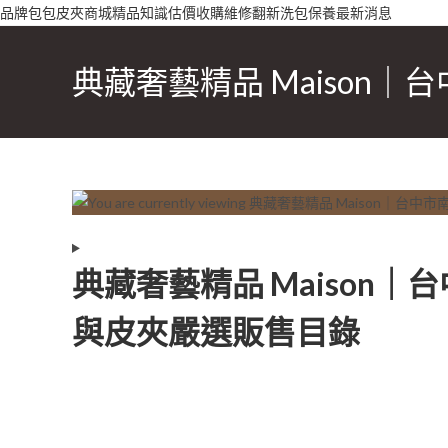
Skip
品牌
包包
皮夾
商城
精品知識
估價收購
維修翻新
洗包保養
最新消息
to
content
典藏奢藝精品 Maison
典藏奢藝精品 Maison
與皮夾嚴選販售目錄