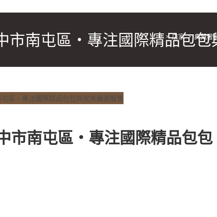
｜台中市南屯區・專注國際精品包
>
店家
>
典藏奢藝
｜台中市南屯區・專注國際精品包包